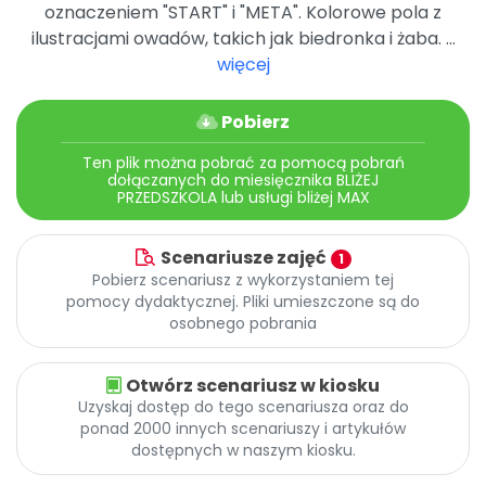
Archiwalne numery
oznaczeniem "START" i "META". Kolorowe pola z
Promocje
ilustracjami owadów, takich jak biedronka i żaba. ...
Pomoc
więcej
Pobierz
Ten plik można pobrać za pomocą pobrań
dołączanych do miesięcznika BLIŻEJ
PRZEDSZKOLA lub usługi bliżej MAX
Scenariusze zajęć
1
Pobierz scenariusz z wykorzystaniem tej
pomocy dydaktycznej. Pliki umieszczone są do
osobnego pobrania
Otwórz scenariusz w kiosku
Uzyskaj dostęp do tego scenariusza oraz do
ponad 2000 innych scenariuszy i artykułów
dostępnych w naszym kiosku.