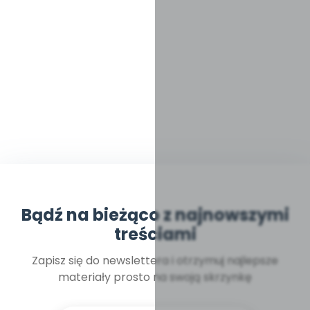
Bądź na bieżąco z najnowszymi
treściami
Zapisz się do newslettera i otrzymuj najlepsze
materiały prosto na swoją skrzynkę