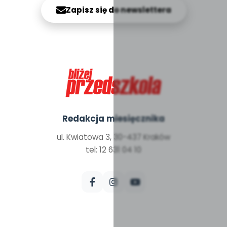
Zapisz się do newslettera
Redakcja miesięcznika
ul. Kwiatowa 3, 30-437 Kraków
tel: 12 631 04 10