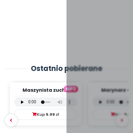
Ostatnio pobierane
MP3
Maszynista zuch -
Marynarz - 
wersja wokalna (PD,
wokalna (PD
mp3)
Kup
9.99
zł
Kup
9.9