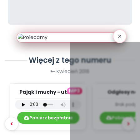
Więcej z tego numeru
Kwiecień 2018
MP3
Pająk i muchy - utwór
Odgłosy na 
instrumentalny (PD,
dźwięki (PD
Brak podgl
mp3)
Pobierz bezpłatnie
Pobierz bez