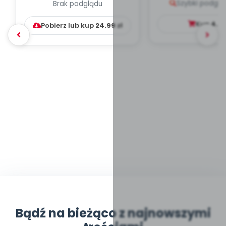
Szybki podglą
Brak podglądu
WYCHOWAWCZO –
DYDAKTYC...
Kup
4.9
Pobierz lub kup
24.99
zł
Bądź na bieżąco z najnowszymi