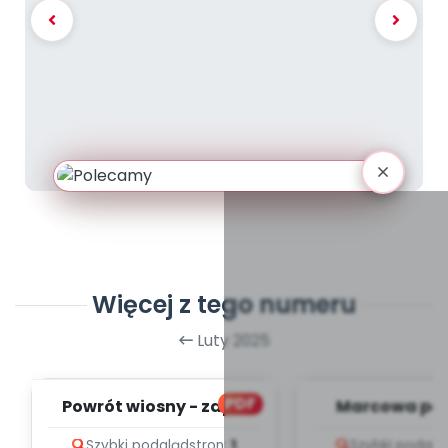
Więcej z tego numeru
Luty 2025
PDF
Powrót wiosny - zapis
Marcowa po
melodii i tekst
zapis melodii 
Szybki podgląd
stron:
1
Szybki podglą