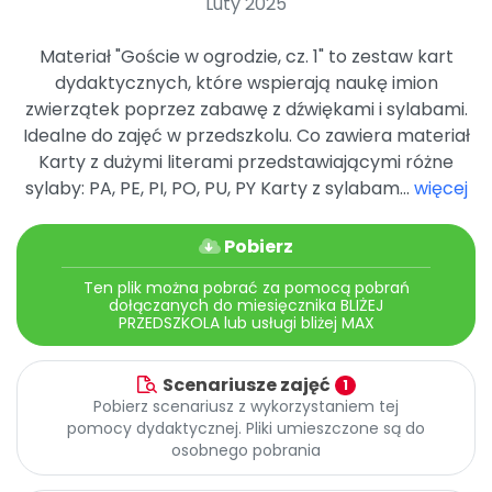
Luty 2025
Promocje
Pomoc
Materiał "Goście w ogrodzie, cz. 1" to zestaw kart
dydaktycznych, które wspierają naukę imion
zwierzątek poprzez zabawę z dźwiękami i sylabami.
Idealne do zajęć w przedszkolu. Co zawiera materiał
Karty z dużymi literami przedstawiającymi różne
sylaby: PA, PE, PI, PO, PU, PY Karty z sylabam...
więcej
Pobierz
Ten plik można pobrać za pomocą pobrań
dołączanych do miesięcznika BLIŻEJ
PRZEDSZKOLA lub usługi bliżej MAX
Scenariusze zajęć
1
Pobierz scenariusz z wykorzystaniem tej
pomocy dydaktycznej. Pliki umieszczone są do
osobnego pobrania