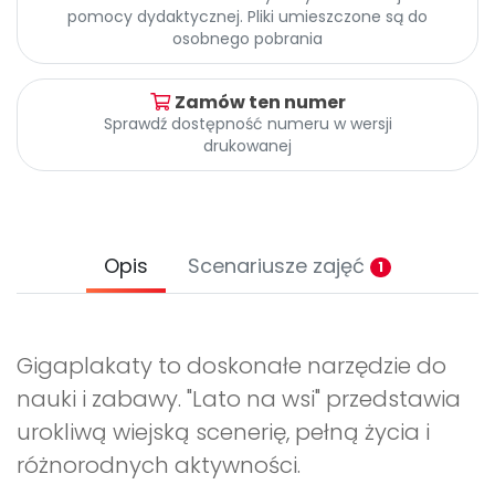
Archiwalne numery
pomocy dydaktycznej. Pliki umieszczone są do
Promocje
osobnego pobrania
Pomoc
Zamów ten numer
Sprawdź dostępność numeru w wersji
drukowanej
Opis
Scenariusze zajęć
1
Gigaplakaty to doskonałe narzędzie do
nauki i zabawy. "Lato na wsi" przedstawia
urokliwą wiejską scenerię, pełną życia i
różnorodnych aktywności.