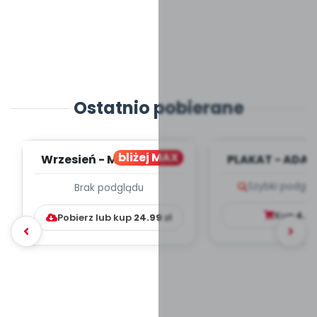
Ostatnio pobierane
bliżej MAX
Wrzesień - MIESIĘCZNY
PLAKAT - ADAP
PLAN PRACY
PORADNIK DLA 
Szybki podglą
Brak podglądu
WYCHOWAWCZO –
DYDAKTYC...
Kup
4.9
Pobierz lub kup
24.99
zł