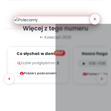
Więcej z tego numeru
Kwiecień 2020
PDF
Co słychać w domu?
Nasza flaga -
(PD)
instrumental
Szybki podgląd
stron:
2
mp3)
Pobierz pobraniem
Pobierz lub k