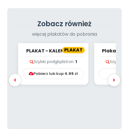
Zobacz również
więcej plakatów do pobrania
PLAKAT
PLAKAT - KALENDARZ -
Plakat - W
LISTOPAD
zoo [gra 
Szybki podgląd
stron:
1
Szybki po
Pobierz lub kup
4.99
zł
Ku