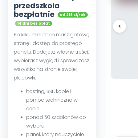
przedszkola
bezpłatnie
od 218 zł/rok
14 dni bez opłat
Po kilku minutach masz gotową
stronę i dostęp do prostego
panelu. Dodajesz własne treści,
wybierasz wygląd i sprawdzasz
wszystko na stronie swojej
placówki.
hosting, SSL, kopie i
pomoc techniczna w
cenie
ponad 50 szablonów do
wyboru
panel, który nauczyciele