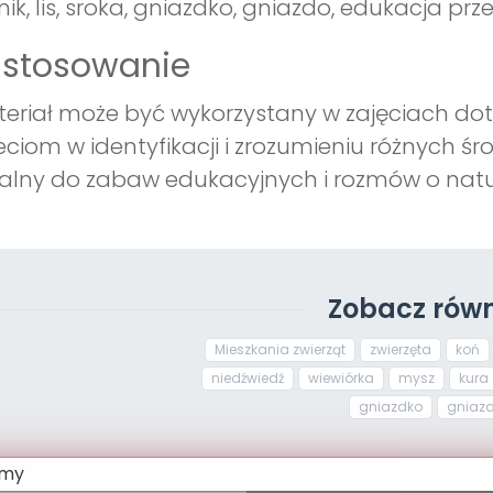
nik, lis, sroka, gniazdko, gniazdo, edukacja prz
astosowanie
eriał może być wykorzystany w zajęciach d
eciom w identyfikacji i zrozumieniu różnych śro
alny do zabaw edukacyjnych i rozmów o natu
Zobacz równ
Mieszkania zwierząt
zwierzęta
koń
niedźwiedź
wiewiórka
mysz
kura
gniazdko
gniaz