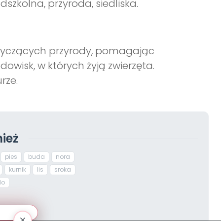
edszkolna, przyroda, siedliska.
otyczących przyrody, pomagając
dowisk, w których żyją zwierzęta.
rze.
ież
pies
buda
nora
kurnik
lis
sroka
do