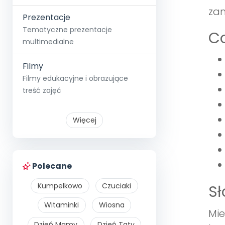
zam
Prezentacje
Tematyczne prezentacje
Co
multimedialne
Filmy
Filmy edukacyjne i obrazujące
treść zajęć
Więcej
Polecane
Kumpelkowo
Czuciaki
S
Witaminki
Wiosna
Mie
Dzień Mamy
Dzień Taty