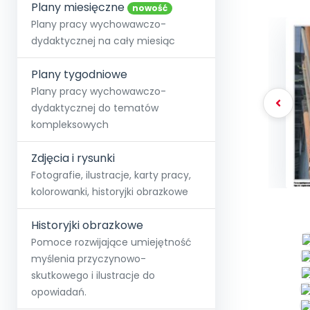
online lub stacjonarnie.
Plany miesięczne
Szko
Film
Wygr
nowość
Społeczność
Strona główna
Poznaj pakiet MAX
Wszystkie projekty
Skontaktuj się
Wit
Plany pracy wychowawczo-
O miesięczniku
O Akademii
+48 12 631 04 10
Zdro
dydaktycznej na cały miesiąc
Zam
Kio
kontakt@blizejprzedszkola.pl
Szko
E-wy
Doo
Plany tygodniowe
Pozn
Plany pracy wychowawczo-
dydaktycznej do tematów
Akredyt
Wydanie l
∞
Pakiet 
Dodaj wpis
Sen
kompleksowych
Akademia Edu
Pełen dostęp
Zob
Testuj przez 7 dni
Patr
Strefy, k
przedłużenie a
NP.5470.4.20
Zdjęcia i rysunki
Zam
Zob
Fotografie, ilustracje, karty pracy,
kolorowanki, historyjki obrazkowe
Historyjki obrazkowe
Pomoce rozwijające umiejętność
myślenia przyczynowo-
skutkowego i ilustracje do
opowiadań.