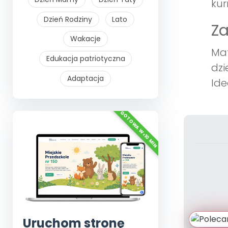
kur
Dzień Rodziny
Lato
Z
Wakacje
Mat
Edukacja patriotyczna
dzi
Adaptacja
Ide
Uruchom stronę