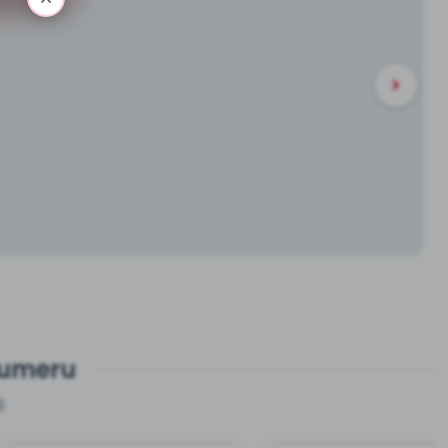
numeru
8