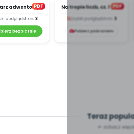
PDF
PDF
arz adwentowy –
Na tropie liczb, cz. 1 (PD)
adania (PD)
bki podgląd
stron:
3
Szybki podgląd
stron:
3
bierz bezpłatnie
Pobierz pobraniem
Teraz popul
zobacz więce