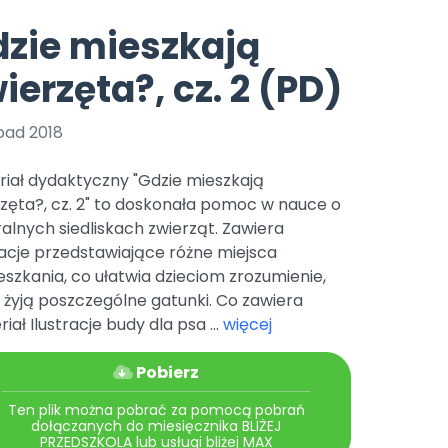
e
y
Gotowa w mniej niż 10 min • 14 dni bez opłat
Zobacz nas na Instagramie
Bliżej Pieska
zie mieszkają
Pomoc zwierzętom
TikTok
ierzęta?, cz. 2 (PD)
Nowości
Zobacz nas na TikToku
wej
Książka (dla) Przedszkolaka
Zapowiedzi
Promowanie czytelnictwa
pad 2018
YouTube
zkoli
Polecamy
Filmy edukacyjne
riał dydaktyczny "Gdzie mieszkają
osk Online.
5 czerwca 2024 r. uzyskała
Promocje
zęta?, cz. 2" to doskonała pomoc w nauce o
19 r. Nr decyzji:
alnych siedliskach zwierząt. Zawiera
Archiwalne numery
racje przedstawiające różne miejsca
szkania, co ułatwia dzieciom zrozumienie,
Pomoc
 żyją poszczególne gatunki. Co zawiera
iał Ilustracje budy dla psa ...
więcej
Pobierz
Ten plik można pobrać za pomocą pobrań
dołączanych do miesięcznika BLIŻEJ
PRZEDSZKOLA lub usługi bliżej MAX