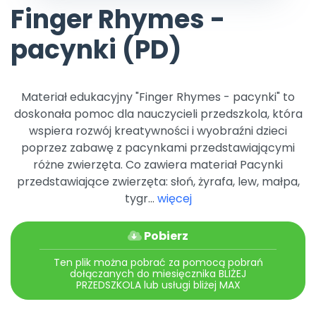
Promocje
Finger Rhymes -
Pomoc
pacynki (PD)
Materiał edukacyjny "Finger Rhymes - pacynki" to
doskonała pomoc dla nauczycieli przedszkola, która
wspiera rozwój kreatywności i wyobraźni dzieci
poprzez zabawę z pacynkami przedstawiającymi
różne zwierzęta. Co zawiera materiał Pacynki
przedstawiające zwierzęta: słoń, żyrafa, lew, małpa,
tygr...
więcej
Pobierz
Ten plik można pobrać za pomocą pobrań
dołączanych do miesięcznika BLIŻEJ
PRZEDSZKOLA lub usługi bliżej MAX