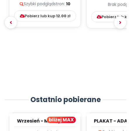
Szybki podgląd
stron:
10
Brak podgl
Kumpelk
Pobierz lub kup
12.00
zł
Pobierz lub ku
Ostatnio pobierane
bliżej MAX
Wrzesień - MIESIĘCZNY
PLAKAT - ADAP
PLAN PRACY
PORADNIK DLA 