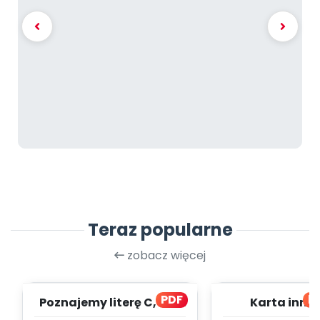
Teraz popularne
zobacz więcej
PDF
bl
Poznajemy literę C, cz. 1
Karta inno
(PD)
pedagogicz