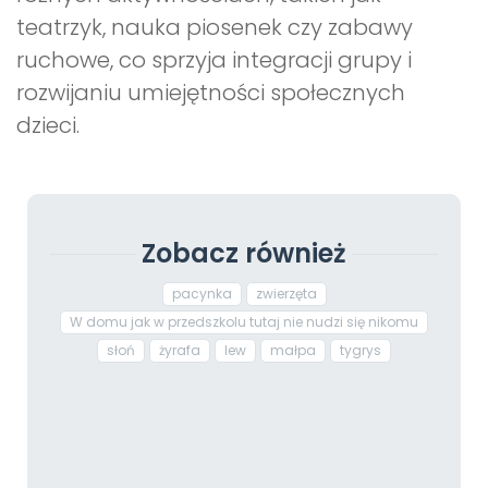
teatrzyk, nauka piosenek czy zabawy
ruchowe, co sprzyja integracji grupy i
rozwijaniu umiejętności społecznych
dzieci.
Zobacz również
pacynka
zwierzęta
W domu jak w przedszkolu tutaj nie nudzi się nikomu
słoń
żyrafa
lew
małpa
tygrys