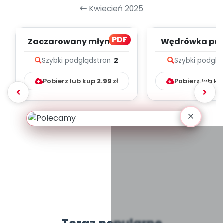
Kwiecień 2025
PDF
Zaczarowany młynek -
Wędrówka paj
zapis melodii i tekst
zapis melodii 
Szybki podgląd
stron:
2
Szybki podglą
Pobierz lub kup
2.99
zł
Pobierz lub k