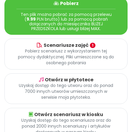
Archiwalne numery
Pobierz
Promocje
Ten plik można pobrać za pomocą przelewu
Pomoc
(
9.99
PLN brutto) lub za pomocą pobrań
dołączanych do miesięcznika BLIŻEJ
PRZEDSZKOLA lub usługi bliżej MAX.
Scenariusze zajęć
1
Pobierz scenariusz z wykorzystaniem tej
pomocy dydaktycznej. Pliki umieszczone są do
osobnego pobrania
Otwórz w płytotece
Uzyskaj dostęp do tego utworu oraz do ponad
7000 innych utworów umieszczonych w
serwisie moja płytoteka.
Otwórz scenariusz w kiosku
Uzyskaj dostęp do tego scenariusza oraz do
ponad 2000 innych scenariuszy i artykułów
dostępnych w naszym kiosku.