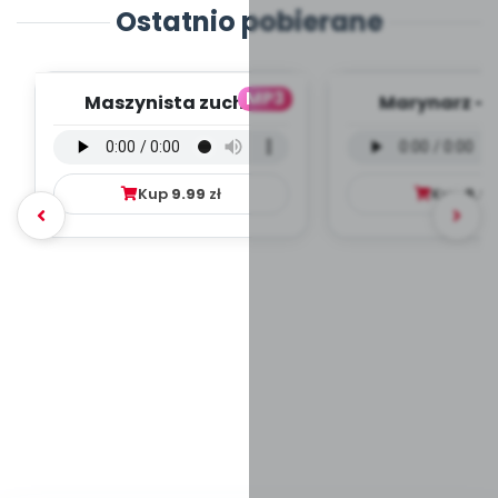
Ostatnio pobierane
MP3
Maszynista zuch -
Marynarz - 
wersja wokalna (PD,
wokalna (PD
mp3)
Kup
9.99
zł
Kup
9.9