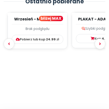
Ostatnio pobierane
bliżej MAX
Wrzesień - MIESIĘCZNY
PLAKAT - ADAP
PLAN PRACY
PORADNIK DLA 
Szybki podglą
Brak podglądu
WYCHOWAWCZO –
DYDAKTYC...
Kup
4.9
Pobierz lub kup
24.99
zł