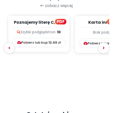
zobacz więcej
PDF
bl
Poznajemy literę C, cz. 1
Karta inno
(PD)
pedagogicz
Szybki podgląd
stron:
10
Brak podgl
Kumpelk
Pobierz lub kup
12.00
zł
Pobierz lub ku