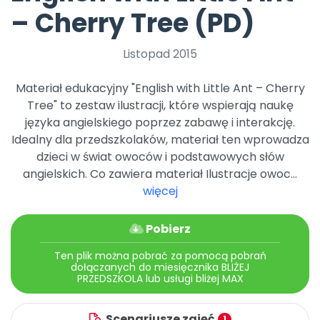
Promocje
– Cherry Tree (PD)
Pomoc
Listopad 2015
Materiał edukacyjny "English with Little Ant – Cherry
Tree" to zestaw ilustracji, które wspierają naukę
języka angielskiego poprzez zabawę i interakcję.
Idealny dla przedszkolaków, materiał ten wprowadza
dzieci w świat owoców i podstawowych słów
angielskich. Co zawiera materiał Ilustracje owoc...
więcej
Pobierz
Ten plik można pobrać za pomocą pobrań
dołączanych do miesięcznika BLIŻEJ
PRZEDSZKOLA lub usługi bliżej MAX
Scenariusze zajęć
1