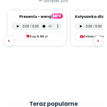
Listopad 2015
MP3
Presents - wersja
Kołysanka dla 
wokalna (PD, mp3)
wersja instru
(PD, mp3)
Kup
9.99
zł
Pobierz lub k
Teraz popularne