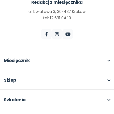
Redakcja miesięcznika
ul. Kwiatowa 3, 30-437 Kraków
tel: 12 631 04 10
Miesięcznik
O miesięczniku
W numerze
Sklep
Scenariusze i artykuły
Pełna oferta
Pomoce dydaktyczne
Moje zakupy
Szkolenia
Archiwum
Dla autorów
O szkoleniach