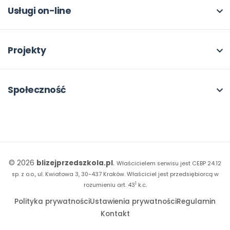
Dla autorów
Odbiory i kontakt
Online
Usługi on-line
Program Skarbonka
Otwarte
bliżej MAX
Rabat dla przedszkoli
Dla rad pedagogicznych
Moja Płytoteka
Projekty
Konferencje
Platforma Edukacyjna
Wszystkie projekty
18. FORUM
Kiosk online
Kumpelkowo
Społeczność
E-booki
Literkowo
Wpisy
Strona WWW dla przedszkola
Czuciaki
Konkursy
Witaminki
Facebook
© 2026
blizejprzedszkola.pl
.
Właścicielem serwisu jest CEBP 24.12
Dookoła Polski
Instagram
sp. z o.o., ul. Kwiatowa 3, 30-437 Kraków.
Właściciel jest przedsiębiorcą w
1
Sensosmyki
rozumieniu art. 43
k.c.
YouTube
Polityka prywatności
Ustawienia prywatności
Regulamin
Sprintem do maratonu
Kontakt
Bliżej Pieska