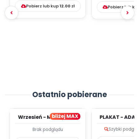
Pobierz lub kup
12.00
zł
Pobierz lub ku
Ostatnio pobierane
bliżej MAX
Wrzesień - MIESIĘCZNY
PLAKAT - ADAP
PLAN PRACY
PORADNIK DLA 
Szybki podglą
Brak podglądu
WYCHOWAWCZO –
DYDAKTYC...