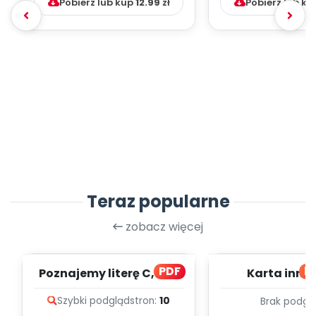
Pobierz lub kup
12.99
zł
Pobierz lub k
Teraz popularne
zobacz więcej
PDF
bl
Poznajemy literę C, cz. 1
Karta inno
(PD)
pedagogicz
Szybki podgląd
stron:
10
Brak podgl
Kumpelk