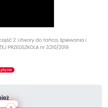
część 2. Utwory do tańca, śpiewania i
EJ PRZEDSZKOLA nr 3.210/2019
 płycie
ież
ekologia