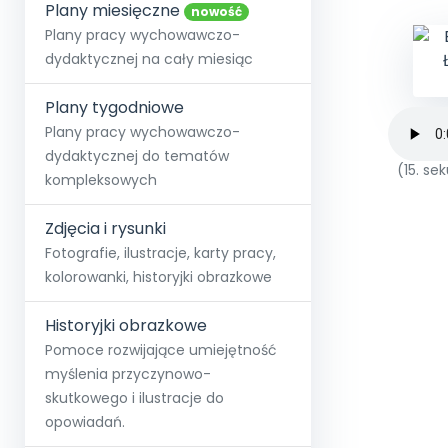
online lub stacjonarnie.
Plany miesięczne
Szko
Film
Wygr
nowość
Społeczność
Strona główna
Poznaj pakiet MAX
Wszystkie projekty
Skontaktuj się
Wit
Plany pracy wychowawczo-
O miesięczniku
O Akademii
+48 12 631 04 10
Zdro
dydaktycznej na cały miesiąc
Zam
Kio
kontakt@blizejprzedszkola.pl
Szko
E-wy
Doo
Plany tygodniowe
Pozn
Plany pracy wychowawczo-
dydaktycznej do tematów
Akredyt
Wydanie l
∞
Pakiet 
Dodaj wpis
(15. s
Sen
kompleksowych
Akademia Edu
Pełen dostęp
Zob
Testuj przez 7 dni
Patr
Strefy, k
przedłużenie a
NP.5470.4.20
Zdjęcia i rysunki
Zam
Zob
Fotografie, ilustracje, karty pracy,
kolorowanki, historyjki obrazkowe
Historyjki obrazkowe
Pomoce rozwijające umiejętność
myślenia przyczynowo-
skutkowego i ilustracje do
opowiadań.