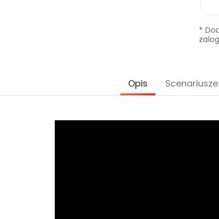
* Do
zalo
Opis
Scenariusze