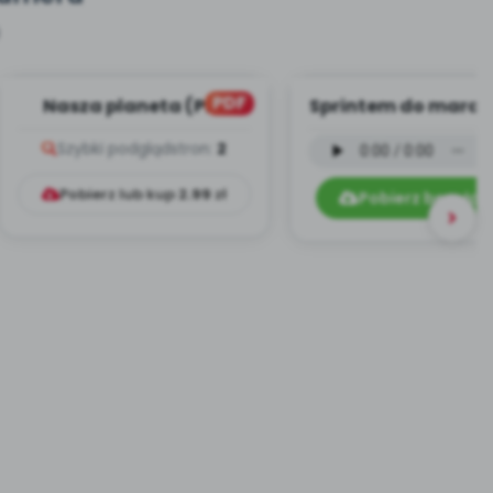
PDF
Nasza planeta (PD)
Sprintem do marat
BONUS TRACK - we
Szybki podgląd
stron:
2
instrumenta...
Pobierz lub kup
2.99
zł
Pobierz bezpłat