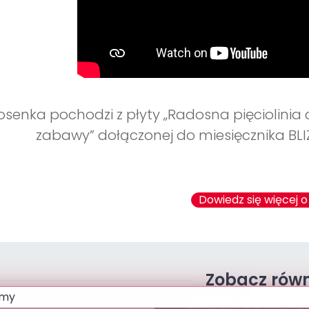
osenka pochodzi z płyty „Radosna pięciolinia 
zabawy” dołączonej do miesięcznika BLIŻ
Dowiedz się więcej o
Zobacz równ
wyzwaniebp
piosenka