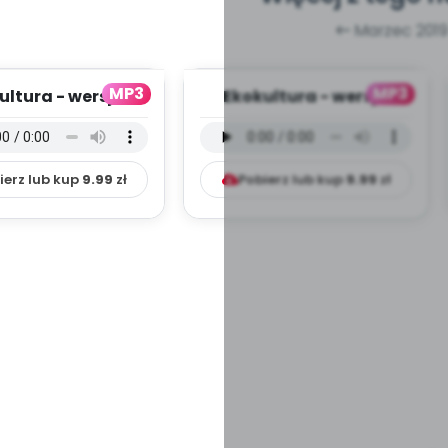
Marzec 2019
MP3
MP3
ultura - wersja
Ekokultura - wersja
umentalna [muz.
instrumentalna [muz.
osz Konarsk...
Piotr Opatowic...
ierz lub kup
9.99
zł
Pobierz lub kup
9.99
zł