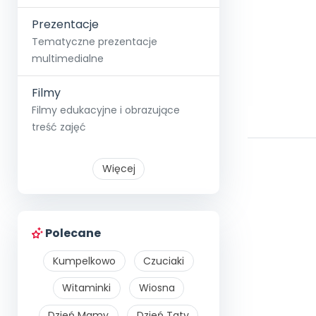
Prezentacje
Tematyczne prezentacje
multimedialne
Filmy
Filmy edukacyjne i obrazujące
treść zajęć
Więcej
Polecane
Kumpelkowo
Czuciaki
Witaminki
Wiosna
Dzień Mamy
Dzień Taty