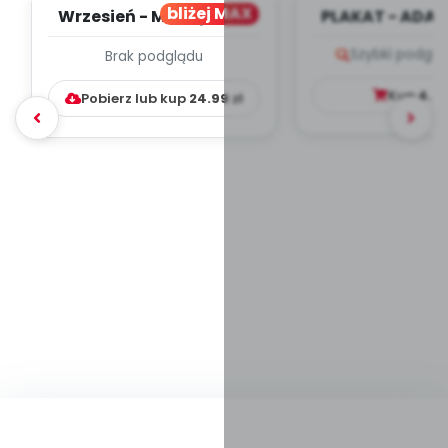
bliżej MAX
Wrzesień - MIESIĘCZNY
PLAKAT - ADAP
PLAN PRACY
PORADNIK DLA 
Szybki podglą
Brak podglądu
WYCHOWAWCZO –
DYDAKTYC...
Kup
4.9
Pobierz lub kup
24.99
zł