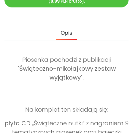
(
9.99
PLN brutto).
Archiwalne numery
Promocje
Pomoc
Opis
Piosenka pochodzi z publikacji
"Świąteczno-mikołajkowy zestaw
wyjątkowy".
Na komplet ten składają się:
płyta CD
„Świąteczne nutki” z nagraniem 9
tematycznych piosenek oraz bajeczki