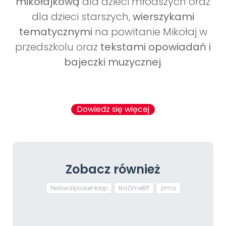
mikołajkową
dla dzieci młodszych oraz
dla dzieci starszych,
wierszykami
tematycznymi
na powitanie Mikołaj w
przedszkolu oraz
tekstami opowiadań i
bajeczki muzycznej
.
Dowiedz się więcej
Zobacz również
festiwalpiosenkibp
NaZimeBP
zima