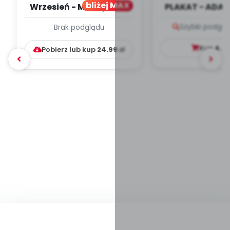
bliżej MAX
Wrzesień - MIESIĘCZNY
PLAKAT - ADAP
PLAN PRACY
PORADNIK DLA 
Szybki podglą
Brak podglądu
WYCHOWAWCZO –
DYDAKTYC...
Kup
4.9
Pobierz lub kup
24.99
zł