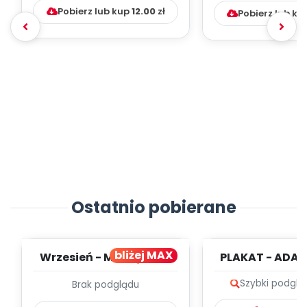
Pobierz lub kup
12.00
zł
Pobierz lub ku
Ostatnio pobierane
bliżej MAX
Wrzesień - MIESIĘCZNY
PLAKAT - ADAP
PLAN PRACY
PORADNIK DLA 
Szybki podglą
Brak podglądu
WYCHOWAWCZO –
DYDAKTYC...