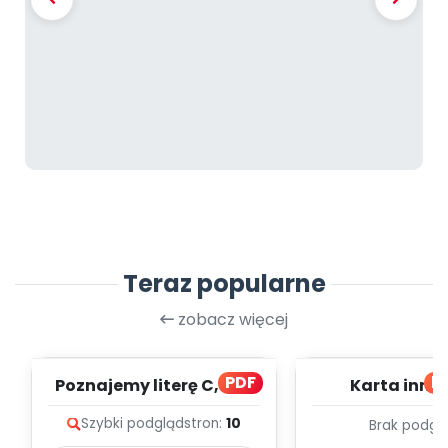
Teraz popularne
zobacz więcej
PDF
bl
Poznajemy literę C, cz. 1
Karta inno
(PD)
pedagogicz
Szybki podgląd
stron:
10
Brak podgl
Kumpelk