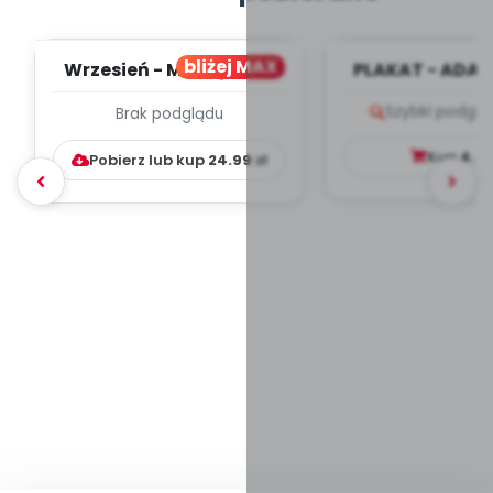
bliżej MAX
Wrzesień - MIESIĘCZNY
PLAKAT - ADAP
PLAN PRACY
PORADNIK DLA 
Szybki podglą
Brak podglądu
WYCHOWAWCZO –
DYDAKTYC...
Kup
4.9
Pobierz lub kup
24.99
zł