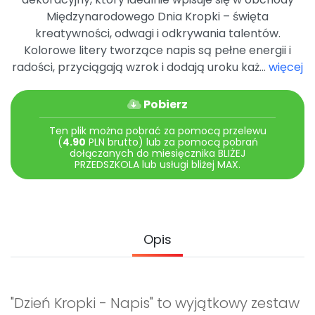
Archiwalne numery
Międzynarodowego Dnia Kropki – święta
Promocje
kreatywności, odwagi i odkrywania talentów.
Pomoc
Kolorowe litery tworzące napis są pełne energii i
radości, przyciągają wzrok i dodają uroku każ...
więcej
Pobierz
Ten plik można pobrać za pomocą przelewu
(
4.90
PLN brutto) lub za pomocą pobrań
dołączanych do miesięcznika BLIŻEJ
PRZEDSZKOLA lub usługi bliżej MAX.
Opis
"Dzień Kropki - Napis" to wyjątkowy zestaw