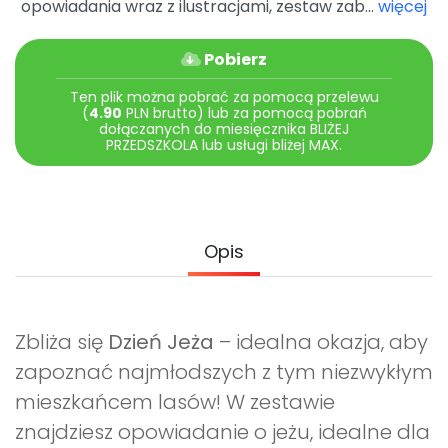
opowiadania wraz z ilustracjami, zestaw zab...
więcej
Archiwalne numery
Promocje
Pomoc
Pobierz
Ten plik można pobrać za pomocą przelewu
(
4.90
PLN brutto) lub za pomocą pobrań
dołączanych do miesięcznika BLIŻEJ
PRZEDSZKOLA lub usługi bliżej MAX.
Opis
Zbliża się
Dzień Jeża
– idealna okazja, aby
zapoznać najmłodszych z tym niezwykłym
mieszkańcem lasów! W zestawie
znajdziesz opowiadanie o jeżu, idealne dla