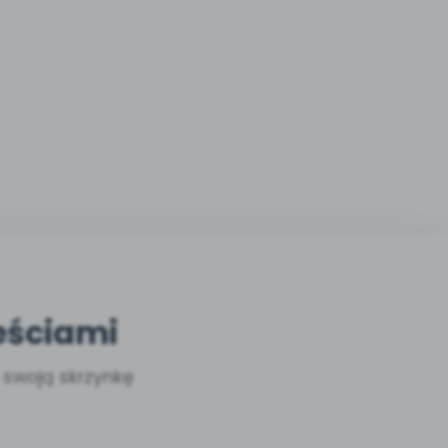
eściami
a swoją skrzynkę