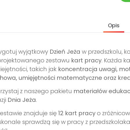
Opis
ygotuj wyjątkowy
Dzień Jeża
w przedszkolu, k
projektowanego zestawu
kart pracy
. Każda k
ejętności, takich jak
koncentracja uwagi, mo
howa, umięjętności matematyczne oraz kre
rzystaj z naszego pakietu
materiałów edukac
zji
Dnia Jeża
.
estawie znajduje się
12 kart pracy
o zróżnicow
konale sprawdzą się w pracy z przedszkolakam