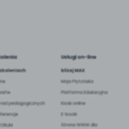
kolenia
Usługi on-line
zkoleniach
bliżej MAX
ine
Moja Płytoteka
arte
Platforma Edukacyjna
 rad pedagogicznych
Kiosk online
ferencje
E-booki
Strona WWW dla
 FORUM