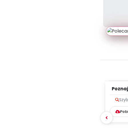
Poznaje
Szyb
Pob