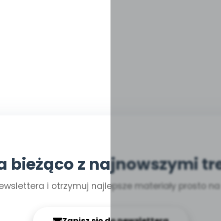
a bieżąco z najnowszymi tr
ewslettera i otrzymuj najlepsze materiały prosto n
Zapisz się do newslettera