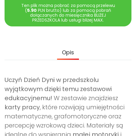
Ten plik można pobrać za pomocą przelewu
(
5.90
PLN brutto) lub za pomocą pobrań
dołączanych do miesięcznika BLIŻEJ
PRZEDSZKOLA lub usługi bliżej MAX.
Opis
Uczyń Dzień Dyni w przedszkolu
wyjątkowym dzięki temu zestawowi
edukacyjnemu!
W zestawie znajdziesz
karty pracy
, które rozwijają umiejętności
matematyczne, grafomotoryczne oraz
percepcję wzrokową dzieci. Materiały są
idealne do wspierania
małej motoryki
i