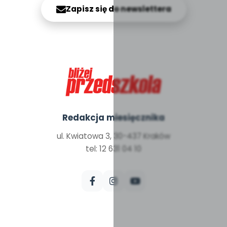
Zapisz się do newslettera
Redakcja miesięcznika
ul. Kwiatowa 3, 30-437 Kraków
tel: 12 631 04 10