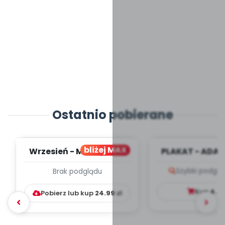
Ostatnio pobierane
bliżej MAX
Wrzesień - MIESIĘCZNY
PLAKAT - ADAP
PLAN PRACY
PORADNIK DLA 
Szybki podglą
Brak podglądu
WYCHOWAWCZO –
DYDAKTYC...
Kup
4.9
Pobierz lub kup
24.99
zł