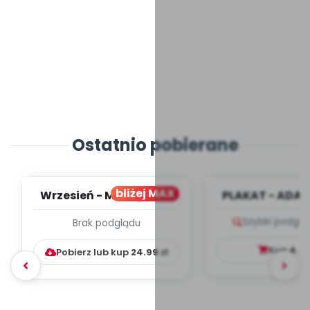
Ostatnio pobierane
bliżej MAX
Wrzesień - MIESIĘCZNY
PLAKAT - ADAP
PLAN PRACY
PORADNIK DLA 
Szybki podglą
Brak podglądu
WYCHOWAWCZO –
DYDAKTYC...
Kup
4.9
Pobierz lub kup
24.99
zł