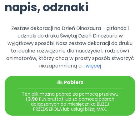
napis, odznaki
Archiwalne numery
Promocje
Pomoc
Zestaw dekoracji na Dzień Dinozaura – girlanda i
odznaki do druku Świętuj Dzień Dinozaura w
wyjątkowy sposób! Nasz zestaw dekoracji do druku
to idealne rozwiązanie dla nauczycieli, rodziców i
animatorów, którzy chcą w prosty sposób stworzyć
niezapomnianą a...
więcej
Pobierz
Ten plik można pobrać za pomocą przelewu
(
3.90
PLN brutto) lub za pomocą pobrań
dołączanych do miesięcznika BLIŻEJ
PRZEDSZKOLA lub usługi bliżej MAX.