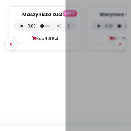
MP3
Maszynista zuch -
Marynarz - 
wersja wokalna (PD,
wokalna (PD
mp3)
Kup
9.99
zł
Kup
9.9