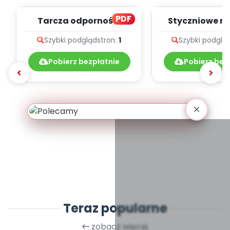
PDF
Tarcza odporności
Styczniowe me
teksty pio
Szybki podgląd
stron:
1
Szybki podglą
Pobierz bezpłatnie
Pobierz bez
Teraz popularne
zobacz więcej