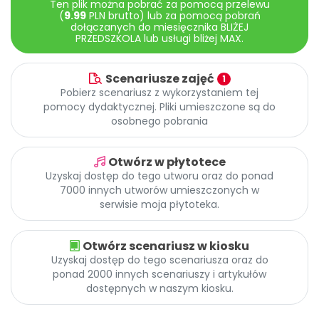
Ten plik można pobrać za pomocą przelewu
Archiwalne numery
(
9.99
PLN brutto) lub za pomocą pobrań
Promocje
dołączanych do miesięcznika BLIŻEJ
PRZEDSZKOLA lub usługi bliżej MAX.
Pomoc
Scenariusze zajęć
1
Pobierz scenariusz z wykorzystaniem tej
pomocy dydaktycznej. Pliki umieszczone są do
osobnego pobrania
Otwórz w płytotece
Uzyskaj dostęp do tego utworu oraz do ponad
7000 innych utworów umieszczonych w
serwisie moja płytoteka.
Otwórz scenariusz w kiosku
Uzyskaj dostęp do tego scenariusza oraz do
ponad 2000 innych scenariuszy i artykułów
dostępnych w naszym kiosku.