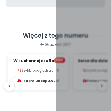
Więcej z tego numeru
Grudzień 2017
PDF
W kuchennej szufladzie
Serce dla dzia
(PD)
Szybki podgląd
stron:
1
Szybki podglą
Pobierz lub kup
2.99
zł
Pobierz lub k