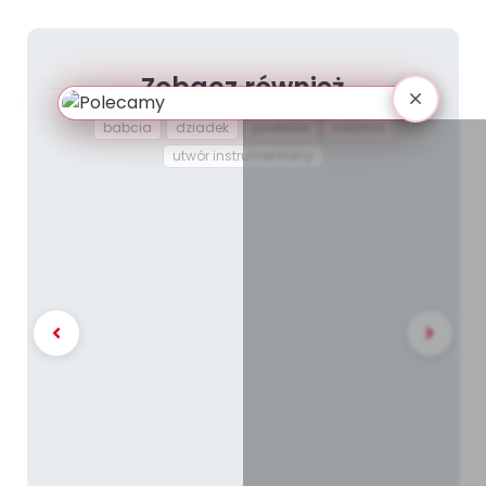
Zobacz również
babcia
dziadek
podkład
rodzina
utwór instrumentalny