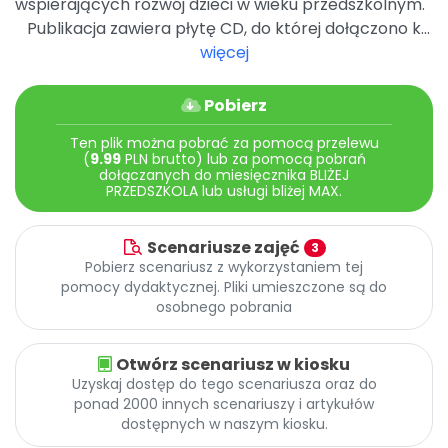
wspierających rozwój dzieci w wieku przedszkolnym.
Promocje
Publikacja zawiera płytę CD, do której dołączono k...
Pomoc
więcej
Pobierz
Ten plik można pobrać za pomocą przelewu
(
9.99
PLN brutto) lub za pomocą pobrań
dołączanych do miesięcznika BLIŻEJ
PRZEDSZKOLA lub usługi bliżej MAX.
Scenariusze zajęć
3
Pobierz scenariusz z wykorzystaniem tej
pomocy dydaktycznej. Pliki umieszczone są do
osobnego pobrania
Otwórz scenariusz w kiosku
Uzyskaj dostęp do tego scenariusza oraz do
ponad 2000 innych scenariuszy i artykułów
dostępnych w naszym kiosku.