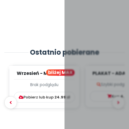
Ostatnio pobierane
bliżej MAX
Wrzesień - MIESIĘCZNY
PLAKAT - ADAP
PLAN PRACY
PORADNIK DLA 
Szybki podglą
Brak podglądu
WYCHOWAWCZO –
DYDAKTYC...
Kup
4.9
Pobierz lub kup
24.99
zł