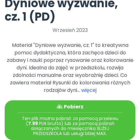
Dyniowe wyzwanie,
Archiwalne numery
Promocje
cz. 1 (PD)
Pomoc
Wrzesień 2023
Materiał "Dyniowe wyzwanie, cz. 1" to kreatywna
pomoc dydaktyczna, która zachęca dzieci do
zabawy i nauki poprzez rysowanie oraz kolorowanie
dyni. Idealna do zajęć w przedszkolu, rozwija
zdolności manualne oraz wyobraźnię dzieci. Co
zawiera materiał Rysunki do kolorowania różnych
rodzajów dyni...
więcej
Pobierz
Ten plik można pobrać za pomocą przelewu
(
7.99
PLN brutto) lub za pomocą pobrań
dołączanych do miesięcznika BLIŻEJ
PRZEDSZKOLA lub usługi bliżej MAX.