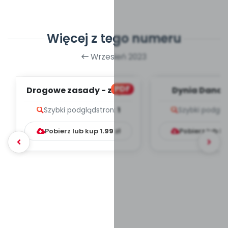
Więcej z tego numeru
Wrzesień 2023
PDF
Drogowe zasady - zapis
Dynia Dana -
melodii i tekst
melodii i t
Szybki podgląd
stron:
1
Szybki podglą
Pobierz lub kup
1.99
zł
Pobierz lub k