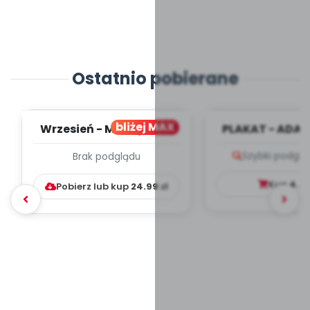
Ostatnio pobierane
bliżej MAX
Wrzesień - MIESIĘCZNY
PLAKAT - ADAP
PLAN PRACY
PORADNIK DLA 
Szybki podglą
Brak podglądu
WYCHOWAWCZO –
DYDAKTYC...
Kup
4.9
Pobierz lub kup
24.99
zł