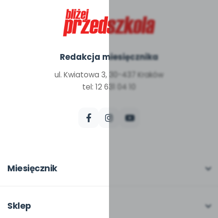
Redakcja miesięcznika
ul. Kwiatowa 3, 30-437 Kraków
tel: 12 631 04 10
Miesięcznik
O miesięczniku
W numerze
Sklep