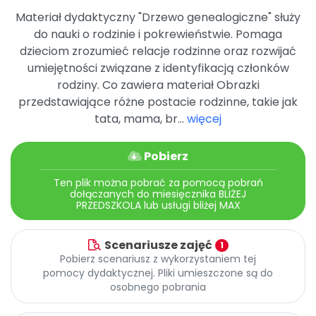
Archiwalne numery
Materiał dydaktyczny "Drzewo genealogiczne" służy
Promocje
do nauki o rodzinie i pokrewieństwie. Pomaga
Pomoc
dzieciom zrozumieć relacje rodzinne oraz rozwijać
umiejętności związane z identyfikacją członków
rodziny. Co zawiera materiał Obrazki
przedstawiające różne postacie rodzinne, takie jak
tata, mama, br...
więcej
Pobierz
Ten plik można pobrać za pomocą pobrań
dołączanych do miesięcznika BLIŻEJ
PRZEDSZKOLA lub usługi bliżej MAX
Scenariusze zajęć
1
Pobierz scenariusz z wykorzystaniem tej
pomocy dydaktycznej. Pliki umieszczone są do
osobnego pobrania