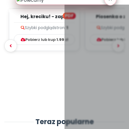
PDF
Hej, kreciku! - zapis
Piosenka o z
melodii i tekst
zapis melodii 
Szybki podgląd
stron:
1
Szybki podglą
Pobierz lub kup
1.99
zł
Pobierz lub k
Teraz popularne