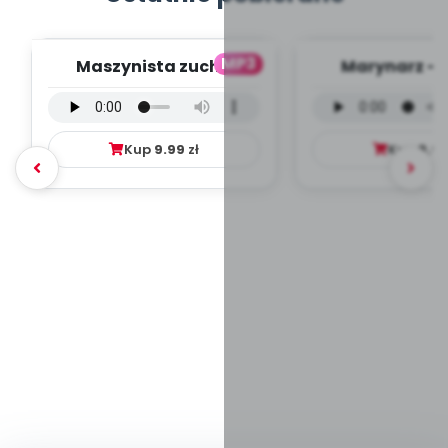
MP3
Maszynista zuch -
Marynarz - 
wersja wokalna (PD,
wokalna (PD
mp3)
Kup
9.99
zł
Kup
9.9