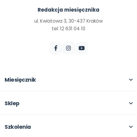
Redakcja miesięcznika
ul. Kwiatowa 3, 30-437 Kraków
tel: 12 631 04 10
Miesięcznik
O miesięczniku
W numerze
Sklep
Scenariusze i artykuły
Pełna oferta
Pomoce dydaktyczne
Moje zakupy
Szkolenia