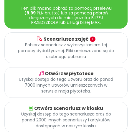
Promocje
Ten plik można pobrać za pomocą przelewu
Pomoc
(
9.99
PLN brutto) lub za pomocą pobrań
dołączanych do miesięcznika BLIŻEJ
PRZEDSZKOLA lub usługi bliżej MAX.
Scenariusze zajęć
1
Pobierz scenariusz z wykorzystaniem tej
pomocy dydaktycznej. Pliki umieszczone są do
osobnego pobrania
Otwórz w płytotece
Uzyskaj dostęp do tego utworu oraz do ponad
7000 innych utworów umieszczonych w
serwisie moja płytoteka.
Otwórz scenariusz w kiosku
Uzyskaj dostęp do tego scenariusza oraz do
ponad 2000 innych scenariuszy i artykułów
dostępnych w naszym kiosku.