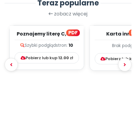
Teraz popularne
zobacz więcej
PDF
bl
Poznajemy literę C, cz. 1
Karta inno
(PD)
pedagogicz
Szybki podgląd
stron:
10
Brak podgl
Kumpelk
Pobierz lub kup
12.00
zł
Pobierz lub ku