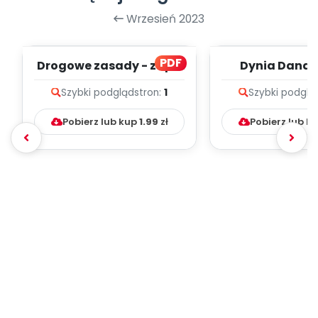
Wrzesień 2023
PDF
Drogowe zasady - zapis
Dynia Dana -
melodii i tekst
melodii i t
Szybki podgląd
stron:
1
Szybki podglą
Pobierz lub kup
1.99
zł
Pobierz lub k