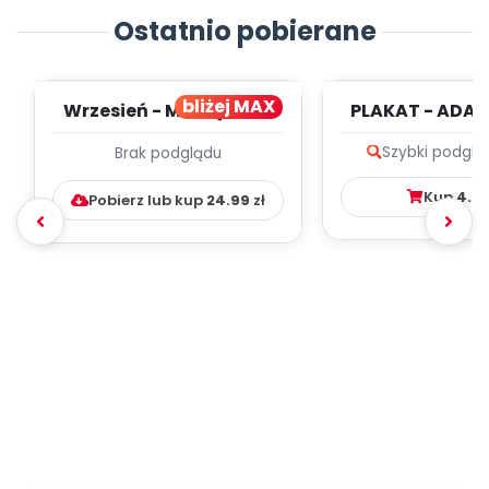
Ostatnio pobierane
bliżej MAX
Wrzesień - MIESIĘCZNY
PLAKAT - ADAP
PLAN PRACY
PORADNIK DLA 
Szybki podglą
Brak podglądu
WYCHOWAWCZO –
DYDAKTYC...
Kup
4.9
Pobierz lub kup
24.99
zł