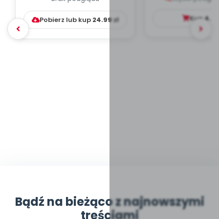
WYCHOWAWCZO –
DYDAKTYC...
Kup
4.9
Pobierz lub kup
24.99
zł
Bądź na bieżąco z najnowszymi
treściami