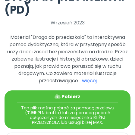
Promocje
(PD)
Pomoc
Wrzesień 2023
Materiał "Droga do przedszkola" to interaktywna
pomoc dydaktyczna, która w przystępny sposób
uczy dzieci zasad bezpieczeństwa na drodze. Przez
zabawne ilustracje i historyjki obrazkowe, dzieci
poznają, jak prawidłowo poruszać się w ruchu
drogowym. Co zawiera materiał Ilustracje
przedstawiające...
więcej
Pobierz
Ten plik można pobrać za pomocą przelewu
(
7.99
PLN brutto) lub za pomocą pobrań
dołączanych do miesięcznika BLIŻEJ
PRZEDSZKOLA lub usługi bliżej MAX.