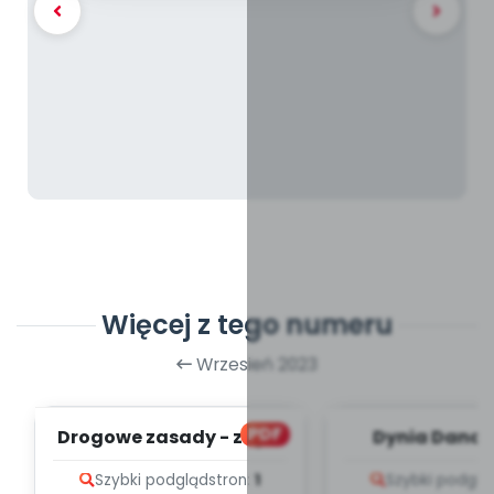
Więcej z tego numeru
Wrzesień 2023
PDF
Drogowe zasady - zapis
Dynia Dana -
melodii i tekst
melodii i t
Szybki podgląd
stron:
1
Szybki podglą