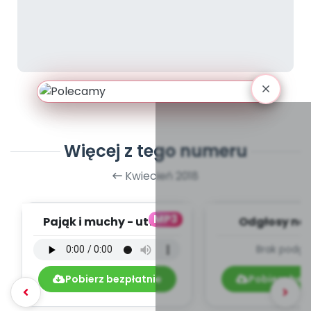
Więcej z tego numeru
Kwiecień 2018
MP3
Pająk i muchy - utwór
Odgłosy na 
instrumentalny (PD,
dźwięki (PD
Brak podgl
mp3)
Pobierz bezpłatnie
Pobierz bez