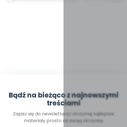
Bądź na bieżąco z najnowszymi
treściami
Zapisz się do newslettera i otrzymuj najlepsze
materiały prosto na swoją skrzynkę