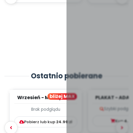
Ostatnio pobierane
bliżej MAX
Wrzesień - MIESIĘCZNY
PLAKAT - ADAP
PLAN PRACY
PORADNIK DLA 
Szybki podglą
Brak podglądu
WYCHOWAWCZO –
DYDAKTYC...
Kup
4.9
Pobierz lub kup
24.99
zł