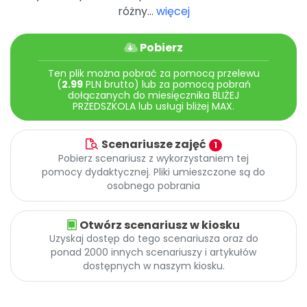
Archiwalne numery
różny...
więcej
Promocje
Pomoc
Pobierz
Ten plik można pobrać za pomocą przelewu
(
2.99
PLN brutto) lub za pomocą pobrań
dołączanych do miesięcznika BLIŻEJ
PRZEDSZKOLA lub usługi bliżej MAX.
Scenariusze zajęć
1
Pobierz scenariusz z wykorzystaniem tej
pomocy dydaktycznej. Pliki umieszczone są do
osobnego pobrania
Otwórz scenariusz w kiosku
Uzyskaj dostęp do tego scenariusza oraz do
ponad 2000 innych scenariuszy i artykułów
dostępnych w naszym kiosku.