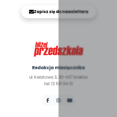
Zapisz się do newslettera
Redakcja miesięcznika
ul. Kwiatowa 3, 30-437 Kraków
tel: 12 631 04 10