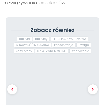
rozwiązywania problemów.
Zobacz również
labirynt
labirynty
PERCEPCJA WZROKOWA
SPRAWNOŚĆ MANUALNA
koncentracja
uwaga
karty pracy
KREATYWNE MYŚLENIE
kreatywność