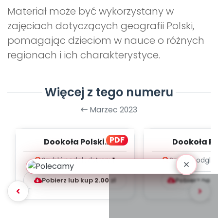
Materiał może być wykorzystany w
zajęciach dotyczących geografii Polski,
pomagając dzieciom w nauce o różnych
regionach i ich charakterystyce.
Więcej z tego numeru
Marzec 2023
PDF
Dookoła Polski.
Dookoła Po
Województwa
Wojewódz
Szybki podgląd
stron:
1
Szybki podglą
dolnośląskie i
dolnośląsk
pomorskie, c...
pomorskie, 
Pobierz lub kup
2.00
zł
Pobierz pob