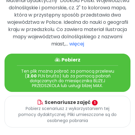
Materiał dydaktyczny "Dookoła Polski. Województwa
Archiwalne numery
dolnośląskie i pomorskie, cz. 2" to kolorowa mapa,
Promocje
która w przystępny sposób przedstawia dwa
Pomoc
województwa w Polsce. Idealna do nauki o geografii
kraju w przedszkolu. Co zawiera materiał Ilustracja
mapy województwa dolnośląskiego z nazwami
miast,...
więcej
Pobierz
Ten plik można pobrać za pomocą przelewu
(
2.00
PLN brutto) lub za pomocą pobrań
dołączanych do miesięcznika BLIŻEJ
PRZEDSZKOLA lub usługi bliżej MAX.
Scenariusze zajęć
1
Pobierz scenariusz z wykorzystaniem tej
pomocy dydaktycznej. Pliki umieszczone są do
osobnego pobrania