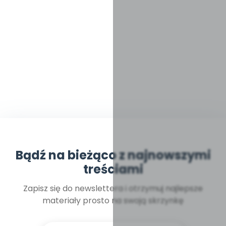
Bądź na bieżąco z najnowszymi
treściami
Zapisz się do newslettera i otrzymuj najlepsze
materiały prosto na swoją skrzynkę