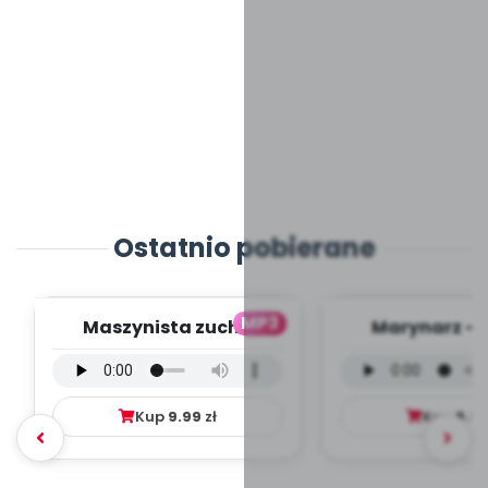
Ostatnio pobierane
MP3
Maszynista zuch -
Marynarz - 
wersja wokalna (PD,
wokalna (PD
mp3)
Kup
9.99
zł
Kup
9.9