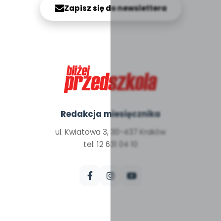
Zapisz się do newslettera
Redakcja miesięcznika
ul. Kwiatowa 3, 30-437 Kraków
tel: 12 631 04 10