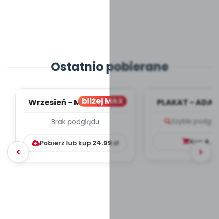
Ostatnio pobierane
bliżej MAX
Wrzesień - MIESIĘCZNY
PLAKAT - ADAP
PLAN PRACY
PORADNIK DLA 
Szybki podglą
Brak podglądu
WYCHOWAWCZO –
DYDAKTYC...
Kup
4.9
Pobierz lub kup
24.99
zł