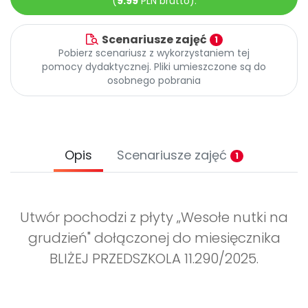
(
9.99
PLN brutto).
Promocje
Pomoc
Scenariusze zajęć
1
Pobierz scenariusz z wykorzystaniem tej
pomocy dydaktycznej. Pliki umieszczone są do
osobnego pobrania
Opis
Scenariusze zajęć
1
Utwór pochodzi z płyty „Wesołe nutki na
grudzień" dołączonej do miesięcznika
BLIŻEJ PRZEDSZKOLA 11.290/2025.