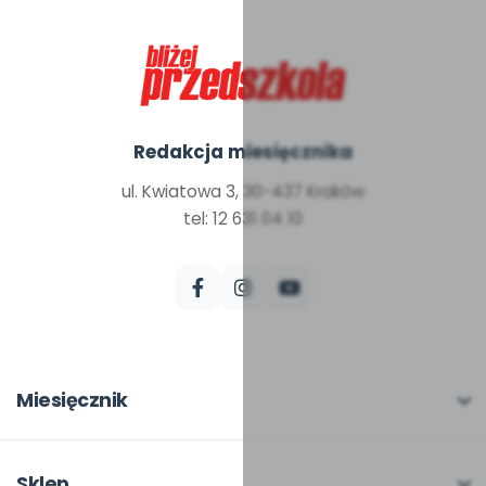
Redakcja miesięcznika
ul. Kwiatowa 3, 30-437 Kraków
tel: 12 631 04 10
Miesięcznik
O miesięczniku
W numerze
Sklep