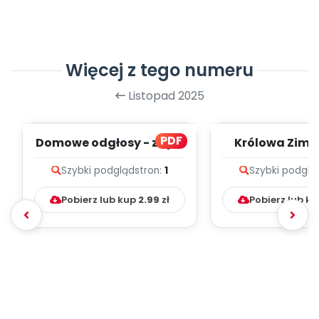
Więcej z tego numeru
Listopad 2025
PDF
Domowe odgłosy - zapis
Królowa Zima - zapi
melodii i tekst
melodii i t
Szybki podgląd
stron:
1
Szybki podglą
Pobierz lub kup
2.99
zł
Pobierz lub k