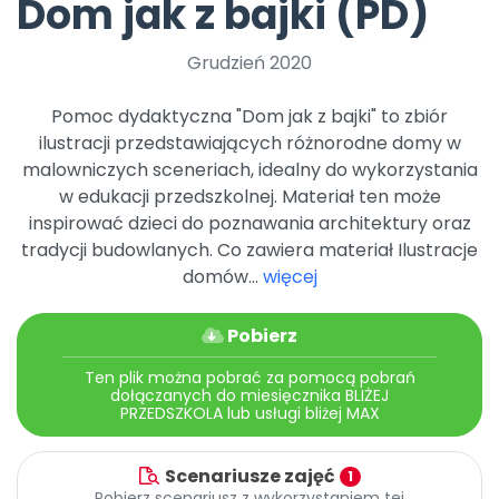
Dom jak z bajki (PD)
Promocje
Pomoc
Grudzień 2020
Pomoc dydaktyczna "Dom jak z bajki" to zbiór
ilustracji przedstawiających różnorodne domy w
malowniczych sceneriach, idealny do wykorzystania
w edukacji przedszkolnej. Materiał ten może
inspirować dzieci do poznawania architektury oraz
tradycji budowlanych. Co zawiera materiał Ilustracje
domów...
więcej
Pobierz
Ten plik można pobrać za pomocą pobrań
dołączanych do miesięcznika BLIŻEJ
PRZEDSZKOLA lub usługi bliżej MAX
Scenariusze zajęć
1
Pobierz scenariusz z wykorzystaniem tej