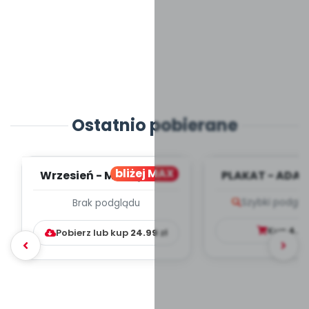
Ostatnio pobierane
bliżej MAX
Wrzesień - MIESIĘCZNY
PLAKAT - ADAP
PLAN PRACY
PORADNIK DLA 
Szybki podglą
Brak podglądu
WYCHOWAWCZO –
DYDAKTYC...
Kup
4.9
Pobierz lub kup
24.99
zł