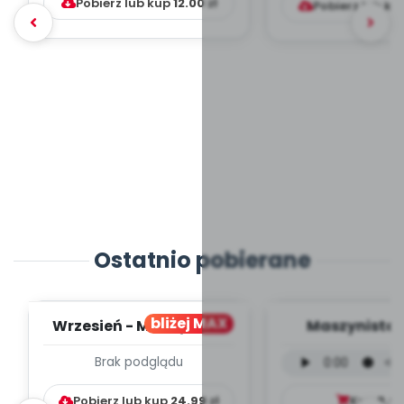
Pobierz lub kup
12.00
zł
Pobierz lub ku
Ostatnio pobierane
bliżej MAX
Wrzesień - MIESIĘCZNY
Maszynista 
PLAN PRACY
wersja wokal
Brak podglądu
WYCHOWAWCZO –
mp3)
DYDAKTYC...
Pobierz lub kup
24.99
zł
Kup
9.9