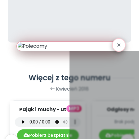
Więcej z tego numeru
Kwiecień 2018
MP3
Pająk i muchy - utwór
Odgłosy na 
instrumentalny (PD,
dźwięki (PD
Brak podgl
mp3)
Pobierz bezpłatnie
Pobierz bez