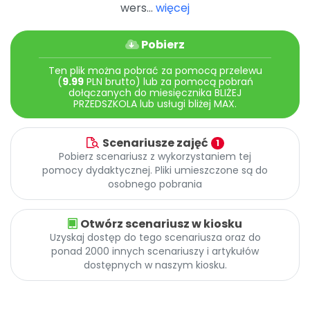
Archiwalne numery
wers...
więcej
Promocje
Pomoc
Pobierz
Ten plik można pobrać za pomocą przelewu
(
9.99
PLN brutto) lub za pomocą pobrań
dołączanych do miesięcznika BLIŻEJ
PRZEDSZKOLA lub usługi bliżej MAX.
Scenariusze zajęć
1
Pobierz scenariusz z wykorzystaniem tej
pomocy dydaktycznej. Pliki umieszczone są do
osobnego pobrania
Otwórz scenariusz w kiosku
Uzyskaj dostęp do tego scenariusza oraz do
ponad 2000 innych scenariuszy i artykułów
dostępnych w naszym kiosku.