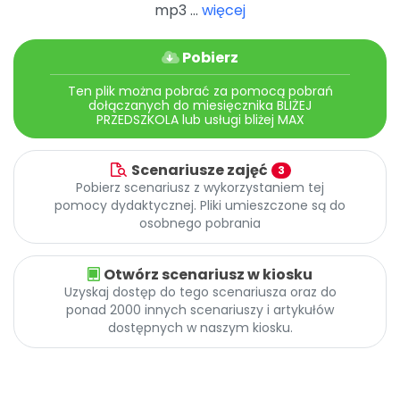
Archiwalne numery
mp3 ...
więcej
Promocje
Pomoc
Pobierz
Ten plik można pobrać za pomocą pobrań
dołączanych do miesięcznika BLIŻEJ
PRZEDSZKOLA lub usługi bliżej MAX
Scenariusze zajęć
3
Pobierz scenariusz z wykorzystaniem tej
pomocy dydaktycznej. Pliki umieszczone są do
osobnego pobrania
Otwórz scenariusz w kiosku
Uzyskaj dostęp do tego scenariusza oraz do
ponad 2000 innych scenariuszy i artykułów
dostępnych w naszym kiosku.