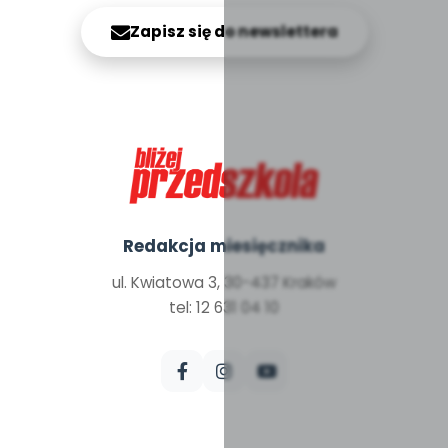
Zapisz się do newslettera
Redakcja miesięcznika
ul. Kwiatowa 3, 30-437 Kraków
tel: 12 631 04 10