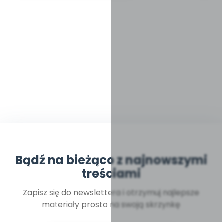
Bądź na bieżąco z najnowszymi
treściami
Zapisz się do newslettera i otrzymuj najlepsze
materiały prosto na swoją skrzynkę