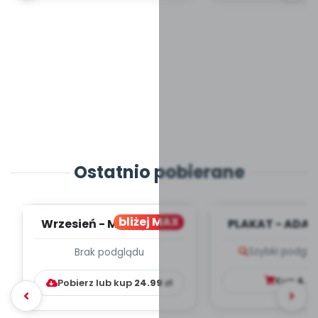
Ostatnio pobierane
bliżej MAX
Wrzesień - MIESIĘCZNY
PLAKAT - ADAP
PLAN PRACY
PORADNIK DLA 
Szybki podglą
Brak podglądu
WYCHOWAWCZO –
DYDAKTYC...
Kup
4.9
Pobierz lub kup
24.99
zł