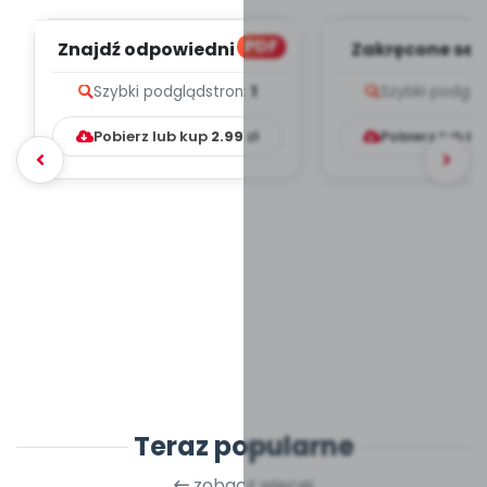
PDF
Znajdź odpowiedni cień
Zakręcone ser
(PD)
(PD)
Szybki podgląd
stron:
1
Szybki podglą
Pobierz lub kup
2.99
zł
Pobierz lub k
Teraz popularne
zobacz więcej