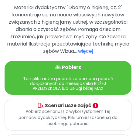
Archiwalne numery
Materiał dydaktyczny "Dbamy o higienę, cz. 2"
Promocje
koncentruje się na nauce właściwych nawyków
Pomoc
związanych z higieną jamy ustnej, w szczególności
dbania o czystość zębów. Pomaga dzieciom
zrozumieć, jak prawidłowo myć zęby. Co zawiera
materiał Ilustracje przedstawiające technikę mycia
zębów Wizua...
więcej
Pobierz
Ten plik można pobrać za pomocą pobrań
dołączanych do miesięcznika BLIŻEJ
PRZEDSZKOLA lub usługi bliżej MAX
Scenariusze zajęć
1
Pobierz scenariusz z wykorzystaniem tej
pomocy dydaktycznej. Pliki umieszczone są do
osobnego pobrania