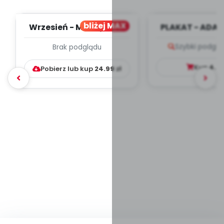
bliżej MAX
Wrzesień - MIESIĘCZNY
PLAKAT - ADAP
PLAN PRACY
PORADNIK DLA 
Szybki podglą
Brak podglądu
WYCHOWAWCZO –
DYDAKTYC...
Kup
4.9
Pobierz lub kup
24.99
zł