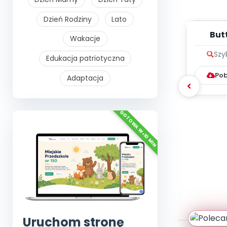
Dzień Rodziny
Lato
Butt
Wakacje
me
Szy
Edukacja patriotyczna
Pob
Adaptacja
Uruchom stronę