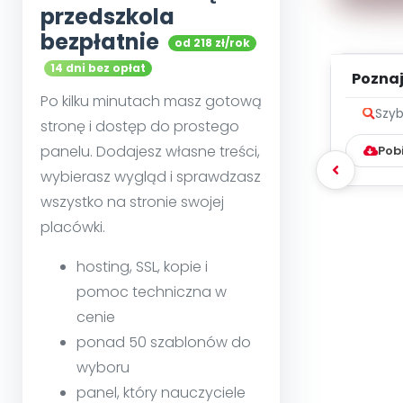
przedszkola
bezpłatnie
od 218 zł/rok
14 dni bez opłat
Poznaje
Po kilku minutach masz gotową
Szyb
stronę i dostęp do prostego
panelu. Dodajesz własne treści,
Pob
wybierasz wygląd i sprawdzasz
wszystko na stronie swojej
placówki.
hosting, SSL, kopie i
pomoc techniczna w
cenie
ponad 50 szablonów do
wyboru
panel, który nauczyciele