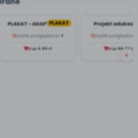
erane
PLAKAT
PLAKAT - ADAPTACJA -
Projekt edukacy
PORADNIK DLA RODZICA
Dookoła Polsk
Szybki podgląd
stron:
1
Szybki podgląd
stron
Kup
4.99
zł
Kup
99.00
zł