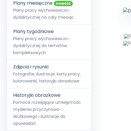
online lub stacjonarnie.
Plany miesięczne
Szko
Film
Wygr
nowość
Społeczność
Strona główna
Poznaj pakiet MAX
Wszystkie projekty
Skontaktuj się
Wit
Plany pracy wychowawczo-
O miesięczniku
O Akademii
+48 12 631 04 10
Zdro
dydaktycznej na cały miesiąc
Zam
Kio
kontakt@blizejprzedszkola.pl
Szko
E-wy
Doo
Plany tygodniowe
Pozn
Plany pracy wychowawczo-
dydaktycznej do tematów
Akredyt
Wydanie l
∞
Pakiet 
Dodaj wpis
Sen
kompleksowych
Akademia Edu
Pełen dostęp
Zob
Testuj przez 7 dni
Patr
Strefy, k
przedłużenie a
NP.5470.4.20
Zdjęcia i rysunki
Zam
Zob
Fotografie, ilustracje, karty pracy,
kolorowanki, historyjki obrazkowe
Historyjki obrazkowe
Pomoce rozwijające umiejętność
myślenia przyczynowo-
skutkowego i ilustracje do
opowiadań.