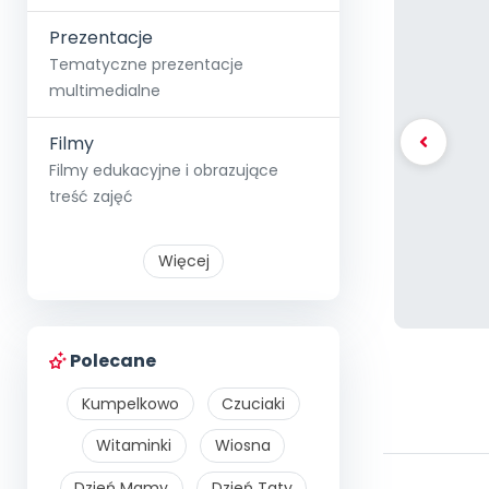
Prezentacje
Tematyczne prezentacje
multimedialne
Filmy
Filmy edukacyjne i obrazujące
treść zajęć
Więcej
Polecane
Kumpelkowo
Czuciaki
Witaminki
Wiosna
Dzień Mamy
Dzień Taty