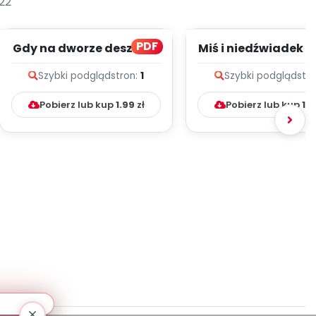
22
PDF
Gdy na dworze deszczyk
Miś i niedźwiadek -
pada - zapis melodii i
melodii i tekst
Szybki podgląd
stron:
1
Szybki podgląd
str
tekst
Pobierz lub kup
1.99
zł
Pobierz lub kup
1.9
arne