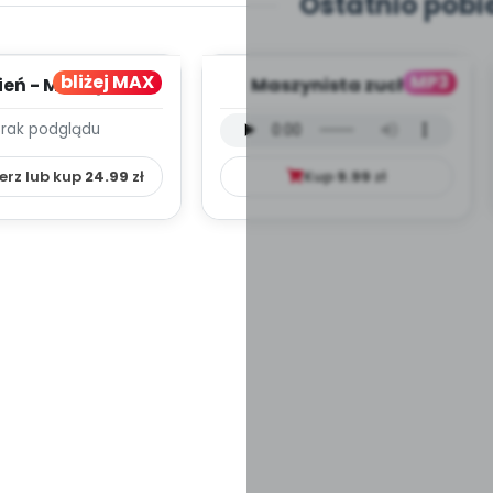
Ostatnio pobi
bliżej MAX
MP3
ień - MIESIĘCZNY
Maszynista zuch -
PLAN PRACY
wersja wokalna (PD,
Brak podglądu
HOWAWCZO –
mp3)
YDAKTYC...
erz lub kup
24.99
zł
Kup
9.99
zł