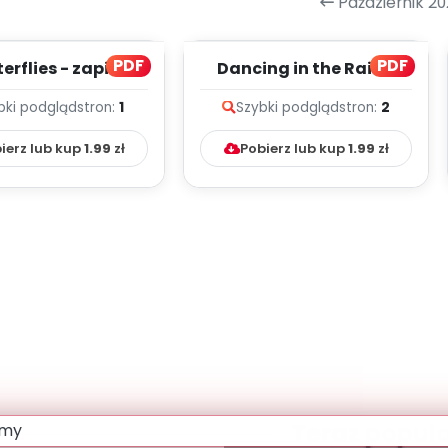
Październik 20
PDF
PDF
erflies - zapis
Dancing in the Rain -
lodii i tekst
zapis melodii i tekst
bki podgląd
stron:
1
Szybki podgląd
stron:
2
ierz lub kup
1.99
zł
Pobierz lub kup
1.99
zł
Teraz popul