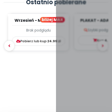
Ostatnio pobierane
bliżej MAX
Wrzesień - MIESIĘCZNY
PLAKAT - ADAP
PLAN PRACY
PORADNIK DLA 
Szybki podglą
Brak podglądu
WYCHOWAWCZO –
DYDAKTYC...
Kup
4.9
Pobierz lub kup
24.99
zł