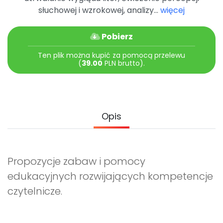
słuchowej i wzrokowej, analizy...
więcej
Pobierz
Ten plik można kupić za pomocą przelewu
(
39.00
PLN brutto).
Opis
Propozycje zabaw i pomocy
edukacyjnych rozwijających kompetencje
czytelnicze.