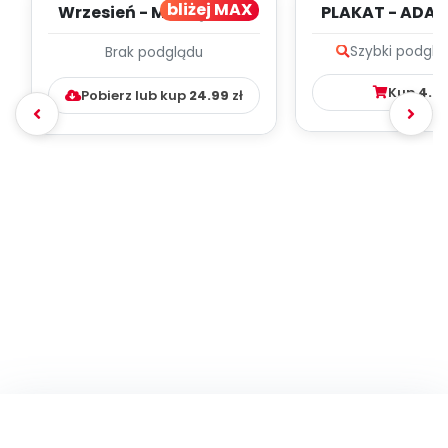
bliżej MAX
Wrzesień - MIESIĘCZNY
PLAKAT - ADAP
PLAN PRACY
PORADNIK DLA 
Szybki podglą
Brak podglądu
WYCHOWAWCZO –
DYDAKTYC...
Kup
4.9
Pobierz lub kup
24.99
zł