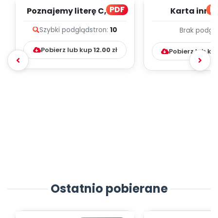
PDF
bl
Poznajemy literę C, cz. 1
Karta inno
(PD)
pedagogicz
Szybki podgląd
stron:
10
Brak podgl
Kumpelk
Pobierz lub kup
12.00
zł
Pobierz lub ku
Ostatnio pobierane