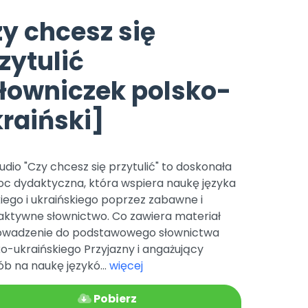
e
y
Gotowa w mniej niż 10 min • 14 dni bez opłat
Zobacz nas na Instagramie
Bliżej Pieska
y chcesz się
Pomoc zwierzętom
TikTok
zytulić
Nowości
Zobacz nas na TikToku
wej
Książka (dla) Przedszkolaka
Zapowiedzi
łowniczek polsko-
Promowanie czytelnictwa
YouTube
zkoli
Polecamy
Filmy edukacyjne
raiński]
osk Online.
5 czerwca 2024 r. uzyskała
Promocje
19 r. Nr decyzji:
Archiwalne numery
audio "Czy chcesz się przytulić" to doskonała
c dydaktyczna, która wspiera naukę języka
Pomoc
iego i ukraińskiego poprzez zabawne i
raktywne słownictwo. Co zawiera materiał
wadzenie do podstawowego słownictwa
o-ukraińskiego Przyjazny i angażujący
b na naukę językó...
więcej
Pobierz