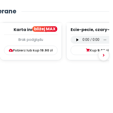
erane
bliżej MAX
Karta innowacji
Ecie-pecie, czary-m
pedagogicznej -
wersja wokalna (
Brak podglądu
Kumpelkowo
mp3)
Pobierz lub kup
19.90
zł
Kup
9.99
zł