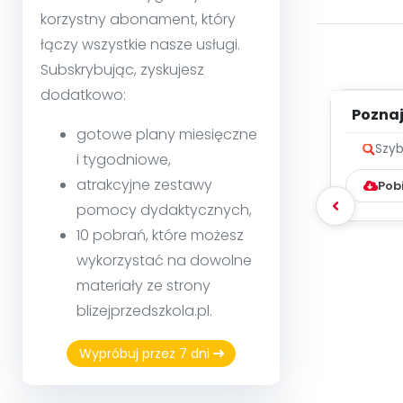
korzystny abonament, który
łączy wszystkie nasze usługi.
Subskrybując, zyskujesz
dodatkowo:
Poznaje
gotowe plany miesięczne
Szyb
i tygodniowe,
atrakcyjne zestawy
Pob
pomocy dydaktycznych,
10 pobrań, które możesz
wykorzystać na dowolne
materiały ze strony
blizejprzedszkola.pl.
Wypróbuj przez 7 dni