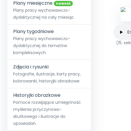
online lub stacjonarnie.
Plany miesięczne
Szko
Film
Wygr
nowość
Społeczność
Strona główna
Poznaj pakiet MAX
Wszystkie projekty
Skontaktuj się
Wit
Plany pracy wychowawczo-
O miesięczniku
O Akademii
+48 12 631 04 10
Zdro
dydaktycznej na cały miesiąc
Zam
Kio
kontakt@blizejprzedszkola.pl
Szko
E-wy
Doo
Plany tygodniowe
Pozn
Plany pracy wychowawczo-
(15. s
dydaktycznej do tematów
Akredyt
Wydanie l
∞
Pakiet 
Dodaj wpis
Sen
kompleksowych
Akademia Edu
Pełen dostęp
Zob
Testuj przez 7 dni
Patr
Strefy, k
przedłużenie a
NP.5470.4.20
Zdjęcia i rysunki
Zam
Zob
Fotografie, ilustracje, karty pracy,
kolorowanki, historyjki obrazkowe
Historyjki obrazkowe
Pomoce rozwijające umiejętność
myślenia przyczynowo-
skutkowego i ilustracje do
opowiadań.