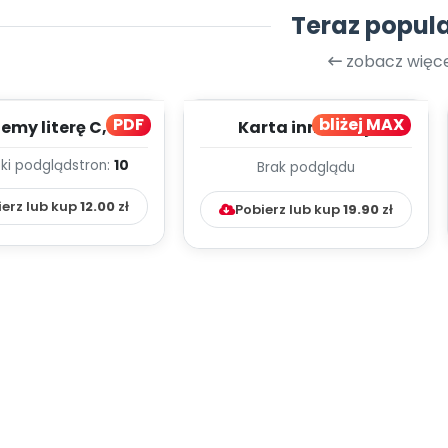
Teraz popul
zobacz więce
PDF
bliżej MAX
my literę C, cz. 1
Karta innowacji
(PD)
pedagogicznej -
ki podgląd
stron:
10
Brak podglądu
Kumpelkowo
ierz lub kup
12.00
zł
Pobierz lub kup
19.90
zł