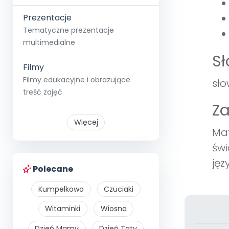
Prezentacje
Tematyczne prezentacje
multimedialne
S
Filmy
Filmy edukacyjne i obrazujące
sło
treść zajęć
Z
Więcej
Mat
świ
jęz
Polecane
Kumpelkowo
Czuciaki
Witaminki
Wiosna
Dzień Mamy
Dzień Taty