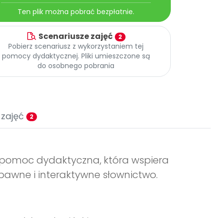
Ten plik można pobrać bezpłatnie.
Scenariusze zajęć
2
Pobierz scenariusz z wykorzystaniem tej
pomocy dydaktycznej. Pliki umieszczone są
do osobnego pobrania
 zajęć
2
ła pomoc dydaktyczna, która wspiera
abawne i interaktywne słownictwo.