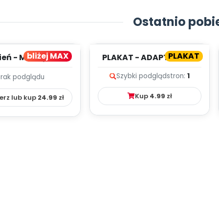
Ostatnio pobi
bliżej MAX
PLAKAT
ień - MIESIĘCZNY
PLAKAT - ADAPTACJA -
PLAN PRACY
PORADNIK DLA RODZICA
Szybki podgląd
stron:
1
Brak podglądu
HOWAWCZO –
YDAKTYC...
Kup
4.99
zł
erz lub kup
24.99
zł