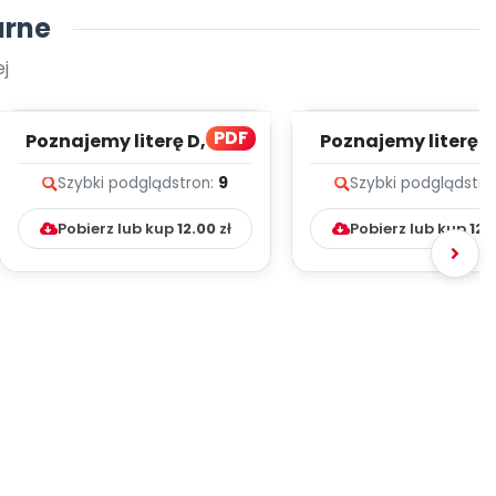
arne
j
PDF
Poznajemy literę D, cz. 1
Poznajemy literę E, 
(PD)
(PD)
Szybki podgląd
stron:
9
Szybki podgląd
stro
Pobierz lub kup
12.00
zł
Pobierz lub kup
12.