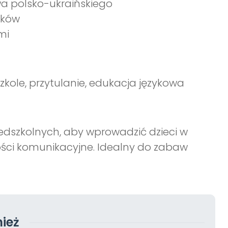
 polsko-ukraińskiego
yków
mi
zkole, przytulanie, edukacja językowa
edszkolnych, aby wprowadzić dzieci w
ności komunikacyjne. Idealny do zabaw
ież