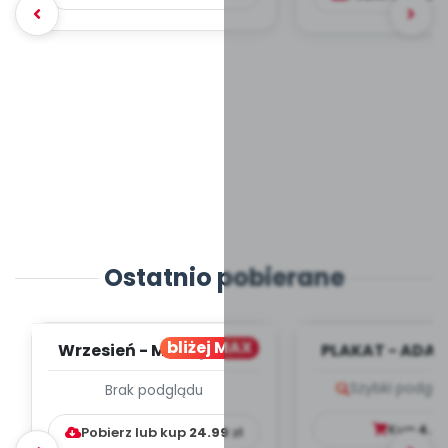
Ostatnio pobierane
bliżej MAX
Wrzesień - MIESIĘCZNY
PLAKAT - ADAP
PLAN PRACY
PORADNIK DLA 
Szybki podglą
Brak podglądu
WYCHOWAWCZO –
DYDAKTYC...
Kup
4.9
Pobierz lub kup
24.99
zł