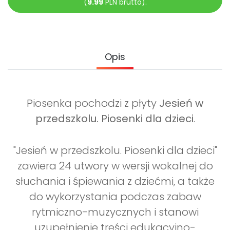
(
9.99
PLN brutto).
Archiwalne numery
Promocje
Pomoc
Opis
Piosenka pochodzi z płyty
Jesień w
przedszkolu. Piosenki dla dzieci
.
"Jesień w przedszkolu. Piosenki dla dzieci"
zawiera 24 utwory w wersji wokalnej do
słuchania i śpiewania z dziećmi, a także
do wykorzystania podczas zabaw
rytmiczno-muzycznych i stanowi
uzupełnienie treści edukacyjno-