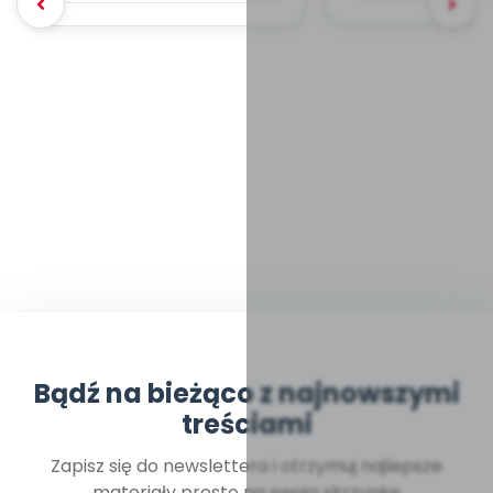
Bądź na bieżąco z najnowszymi
treściami
Zapisz się do newslettera i otrzymuj najlepsze
materiały prosto na swoją skrzynkę