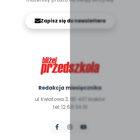
Zapisz się do newslettera
Redakcja miesięcznika
ul. Kwiatowa 3, 30-437 Kraków
tel: 12 631 04 10