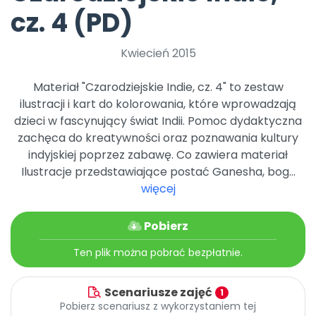
Promocje
cz. 4 (PD)
Pomoc
Kwiecień 2015
Materiał "Czarodziejskie Indie, cz. 4" to zestaw
ilustracji i kart do kolorowania, które wprowadzają
dzieci w fascynujący świat Indii. Pomoc dydaktyczna
zachęca do kreatywności oraz poznawania kultury
indyjskiej poprzez zabawę. Co zawiera materiał
Ilustracje przedstawiające postać Ganesha, bog...
więcej
Pobierz
Ten plik można pobrać bezpłatnie.
Scenariusze zajęć
1
Pobierz scenariusz z wykorzystaniem tej