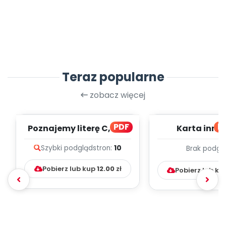
Teraz popularne
zobacz więcej
PDF
bl
Poznajemy literę C, cz. 1
Karta inno
(PD)
pedagogicz
Szybki podgląd
stron:
10
Brak podgl
Kumpelk
Pobierz lub kup
12.00
zł
Pobierz lub ku