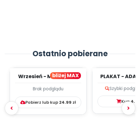
Ostatnio pobierane
bliżej MAX
Wrzesień - MIESIĘCZNY
PLAKAT - ADAP
PLAN PRACY
PORADNIK DLA 
Szybki podglą
Brak podglądu
WYCHOWAWCZO –
DYDAKTYC...
Kup
4.9
Pobierz lub kup
24.99
zł