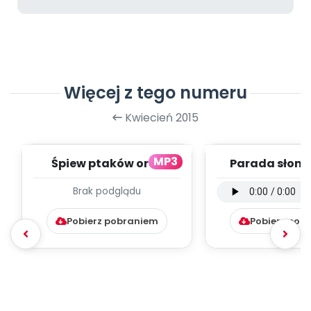
Więcej z tego numeru
Kwiecień 2015
MP3
Śpiew ptaków oraz
Parada słoni 
odgłos piły (PD, mp3)
instrumental
Brak podglądu
mp3)
Pobierz pobraniem
Pobierz pob