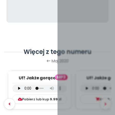
Więcej z tego numeru
Maj 2020
MP3
Uf! Jakże gorąco! -
Uf! Jakże go
wersja instrumentalna
wersja wokal
(PD, mp3)
mp3)
Pobierz lub kup
9.99
zł
Kup
9.9