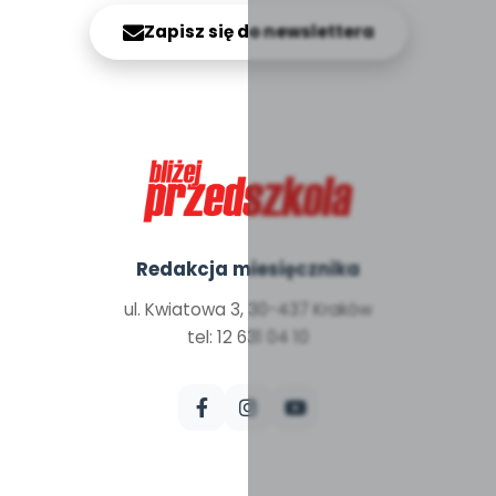
Zapisz się do newslettera
Redakcja miesięcznika
ul. Kwiatowa 3, 30-437 Kraków
tel: 12 631 04 10