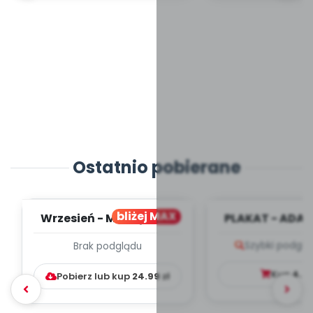
Ostatnio pobierane
bliżej MAX
Wrzesień - MIESIĘCZNY
PLAKAT - ADAP
PLAN PRACY
PORADNIK DLA 
Szybki podglą
Brak podglądu
WYCHOWAWCZO –
DYDAKTYC...
Kup
4.9
Pobierz lub kup
24.99
zł