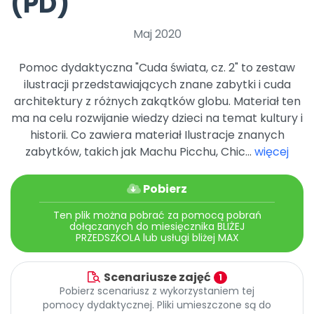
(PD)
Archiwalne numery
Promocje
Maj 2020
Pomoc
Pomoc dydaktyczna "Cuda świata, cz. 2" to zestaw
ilustracji przedstawiających znane zabytki i cuda
architektury z różnych zakątków globu. Materiał ten
ma na celu rozwijanie wiedzy dzieci na temat kultury i
historii. Co zawiera materiał Ilustracje znanych
zabytków, takich jak Machu Picchu, Chic...
więcej
Pobierz
Ten plik można pobrać za pomocą pobrań
dołączanych do miesięcznika BLIŻEJ
PRZEDSZKOLA lub usługi bliżej MAX
Scenariusze zajęć
1
Pobierz scenariusz z wykorzystaniem tej
pomocy dydaktycznej. Pliki umieszczone są do