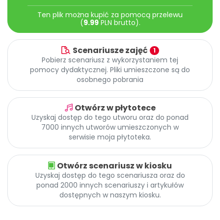
Archiwalne numery
Ten plik można kupić za pomocą przelewu
Promocje
(
9.99
PLN brutto).
Pomoc
Scenariusze zajęć
1
Pobierz scenariusz z wykorzystaniem tej
pomocy dydaktycznej. Pliki umieszczone są do
osobnego pobrania
Otwórz w płytotece
Uzyskaj dostęp do tego utworu oraz do ponad
7000 innych utworów umieszczonych w
serwisie moja płytoteka.
Otwórz scenariusz w kiosku
Uzyskaj dostęp do tego scenariusza oraz do
ponad 2000 innych scenariuszy i artykułów
dostępnych w naszym kiosku.