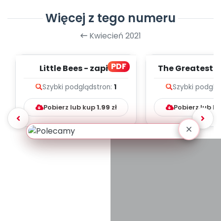
Więcej z tego numeru
Kwiecień 2021
PDF
Little Bees - zapis
The Greatest 
melodii i tekst
zapis melodii 
Szybki podgląd
stron:
1
Szybki podglą
Pobierz lub kup
1.99
zł
Pobierz lub k