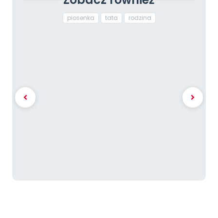
piosenka
tata
rodzina