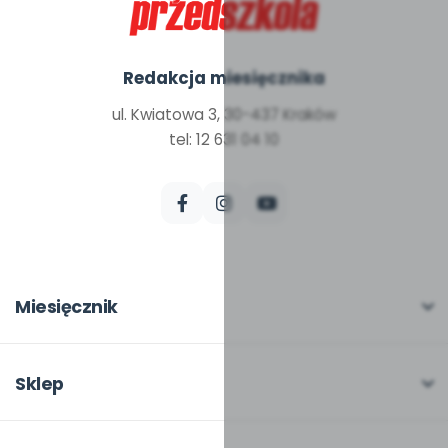
Redakcja miesięcznika
ul. Kwiatowa 3, 30-437 Kraków
tel: 12 631 04 10
Miesięcznik
O miesięczniku
W numerze
Sklep
Scenariusze i artykuły
Pełna oferta