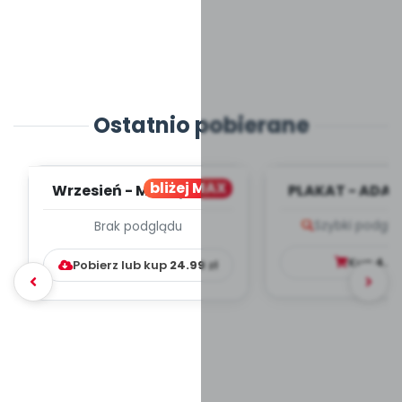
Ostatnio pobierane
bliżej MAX
Wrzesień - MIESIĘCZNY
PLAKAT - ADAP
PLAN PRACY
PORADNIK DLA 
Szybki podglą
Brak podglądu
WYCHOWAWCZO –
DYDAKTYC...
Kup
4.9
Pobierz lub kup
24.99
zł