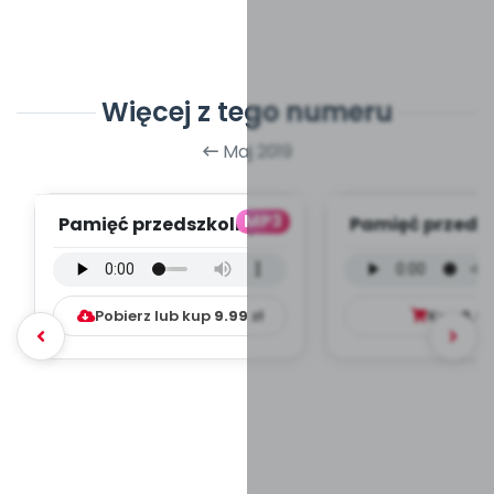
Więcej z tego numeru
Maj 2019
MP3
Pamięć przedszkolnych
Pamięć przeds
lat - wersja
lat - wersja 
instrumentalna (PD, ...
(PD, mp
Pobierz lub kup
9.99
zł
Kup
9.9