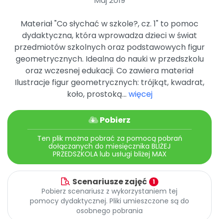
Maj 2019
Archiwalne numery
Promocje
Materiał "Co słychać w szkole?, cz. 1" to pomoc
Pomoc
dydaktyczna, która wprowadza dzieci w świat
przedmiotów szkolnych oraz podstawowych figur
geometrycznych. Idealna do nauki w przedszkolu
oraz wczesnej edukacji. Co zawiera materiał
Ilustracje figur geometrycznych: trójkąt, kwadrat,
koło, prostoką...
więcej
Pobierz
Ten plik można pobrać za pomocą pobrań
dołączanych do miesięcznika BLIŻEJ
PRZEDSZKOLA lub usługi bliżej MAX
Scenariusze zajęć
1
Pobierz scenariusz z wykorzystaniem tej
pomocy dydaktycznej. Pliki umieszczone są do
osobnego pobrania