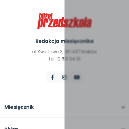
Redakcja miesięcznika
ul. Kwiatowa 3, 30-437 Kraków
tel: 12 631 04 10
Miesięcznik
O miesięczniku
W numerze