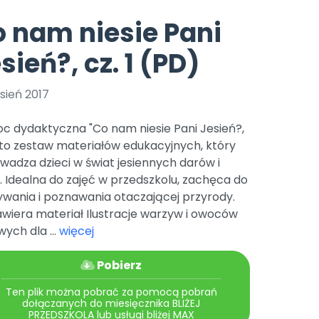
e
y
Gotowa w mniej niż 10 min • 14 dni bez opłat
Zobacz nas na Instagramie
Bliżej Pieska
 nam niesie Pani
Pomoc zwierzętom
TikTok
sień?, cz. 1 (PD)
Nowości
Zobacz nas na TikToku
wej
Książka (dla) Przedszkolaka
Zapowiedzi
Promowanie czytelnictwa
sień 2017
YouTube
zkoli
Polecamy
Filmy edukacyjne
c dydaktyczna "Co nam niesie Pani Jesień?,
osk Online.
5 czerwca 2024 r. uzyskała
Promocje
" to zestaw materiałów edukacyjnych, który
19 r. Nr decyzji:
adza dzieci w świat jesiennych darów i
Archiwalne numery
 Idealna do zajęć w przedszkolu, zachęca do
ywania i poznawania otaczającej przyrody.
Pomoc
wiera materiał Ilustracje warzyw i owoców
ych dla ...
więcej
Pobierz
Ten plik można pobrać za pomocą pobrań
dołączanych do miesięcznika BLIŻEJ
PRZEDSZKOLA lub usługi bliżej MAX