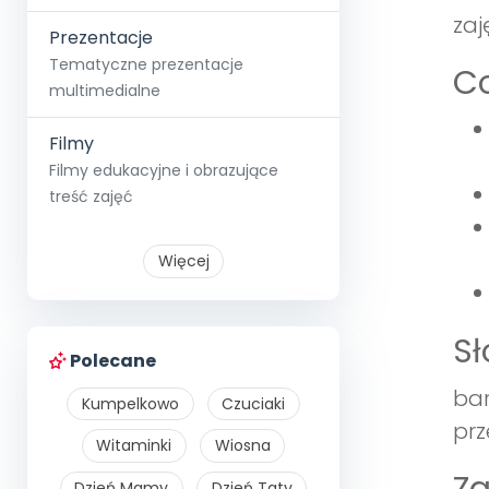
zaj
Prezentacje
Tematyczne prezentacje
Co
multimedialne
Filmy
Filmy edukacyjne i obrazujące
treść zajęć
Więcej
S
Polecane
bar
Kumpelkowo
Czuciaki
prz
Witaminki
Wiosna
Dzień Mamy
Dzień Taty