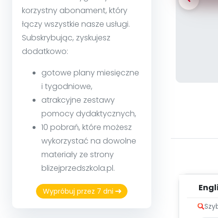
korzystny abonament, który
łączy wszystkie nasze usługi.
Subskrybując, zyskujesz
dodatkowo:
gotowe plany miesięczne
i tygodniowe,
atrakcyjne zestawy
pomocy dydaktycznych,
10 pobrań, które możesz
wykorzystać na dowolne
materiały ze strony
blizejprzedszkola.pl.
Engli
Wypróbuj przez 7 dni
[dzie
Szy