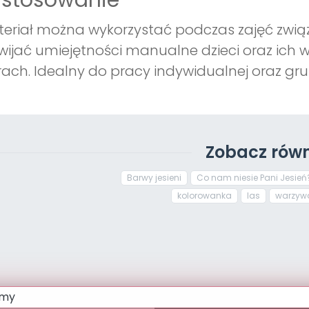
astosowanie
eriał można wykorzystać podczas zajęć związ
wijać umiejętności manualne dzieci oraz ich 
ach. Idealny do pracy indywidualnej oraz gru
Zobacz równ
Barwy jesieni
Co nam niesie Pani Jesień
kolorowanka
las
warzyw