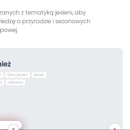
anych z tematyką jesieni, aby
wiedzę o przyrodzie i sezonowych
powej.
ież
?
Dary jesieni
jesień
a
zabawa