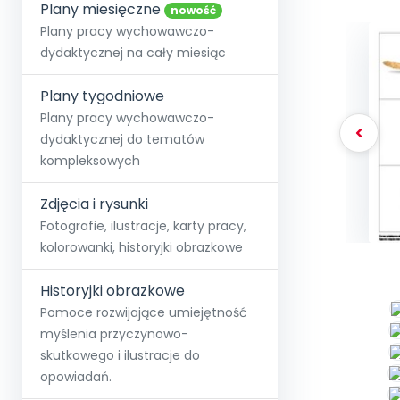
online lub stacjonarnie.
Plany miesięczne
Szko
Film
Wygr
nowość
Społeczność
Strona główna
Poznaj pakiet MAX
Wszystkie projekty
Skontaktuj się
Wit
Plany pracy wychowawczo-
O miesięczniku
O Akademii
+48 12 631 04 10
Zdro
dydaktycznej na cały miesiąc
Zam
Kio
kontakt@blizejprzedszkola.pl
Szko
E-wy
Doo
Plany tygodniowe
Pozn
Plany pracy wychowawczo-
dydaktycznej do tematów
Akredyt
Wydanie l
∞
Pakiet 
Dodaj wpis
Sen
kompleksowych
Akademia Edu
Pełen dostęp
Zob
Testuj przez 7 dni
Patr
Strefy, k
przedłużenie a
NP.5470.4.20
Zdjęcia i rysunki
Zam
Zob
Fotografie, ilustracje, karty pracy,
kolorowanki, historyjki obrazkowe
Historyjki obrazkowe
Pomoce rozwijające umiejętność
myślenia przyczynowo-
skutkowego i ilustracje do
opowiadań.