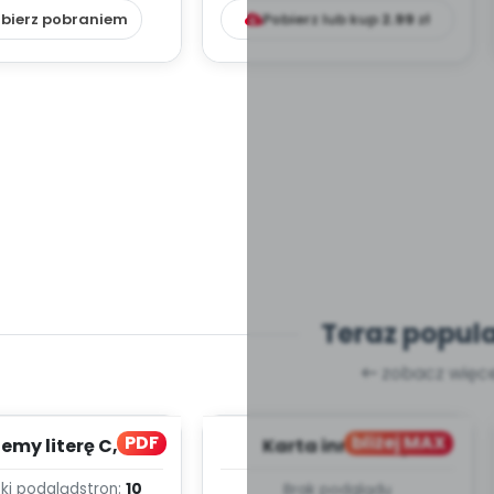
bierz pobraniem
Pobierz lub kup
2.99
zł
Teraz popul
zobacz więce
PDF
bliżej MAX
my literę C, cz. 1
Karta innowacji
(PD)
pedagogicznej -
ki podgląd
stron:
10
Brak podglądu