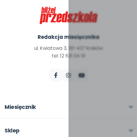
Redakcja miesięcznika
ul. Kwiatowa 3, 30-437 Kraków
tel: 12 631 04 10
Miesięcznik
O miesięczniku
W numerze
Sklep