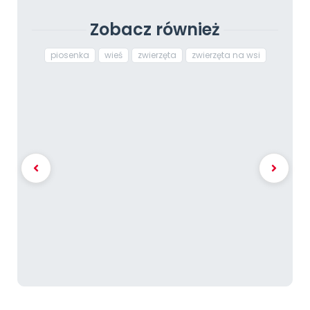
Zobacz również
piosenka
wieś
zwierzęta
zwierzęta na wsi