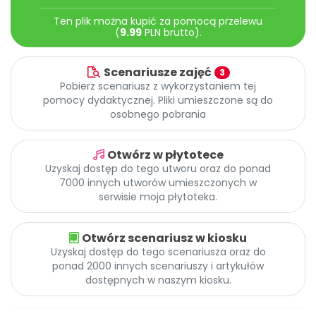
Archiwalne numery
Ten plik można kupić za pomocą przelewu
Promocje
(
9.99
PLN brutto).
Pomoc
Scenariusze zajęć
3
Pobierz scenariusz z wykorzystaniem tej
pomocy dydaktycznej. Pliki umieszczone są do
osobnego pobrania
Otwórz w płytotece
Uzyskaj dostęp do tego utworu oraz do ponad
7000 innych utworów umieszczonych w
serwisie moja płytoteka.
Otwórz scenariusz w kiosku
Uzyskaj dostęp do tego scenariusza oraz do
ponad 2000 innych scenariuszy i artykułów
dostępnych w naszym kiosku.