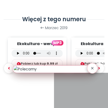
Więcej z tego numeru
Marzec 2019
MP3
Ekokultura - wersja
Ekokultura -
instrumentalna [muz.
instrumentaln
Miłosz Konarsk...
Piotr Opatow
Pobierz lub kup
9.99
zł
Pobierz lub k