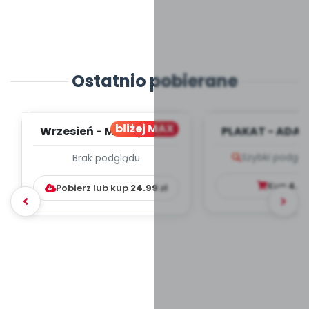
Ostatnio pobierane
bliżej MAX
Wrzesień - MIESIĘCZNY
PLAKAT - ADAP
PLAN PRACY
PORADNIK DLA 
Szybki podglą
Brak podglądu
WYCHOWAWCZO –
DYDAKTYC...
Kup
4.9
Pobierz lub kup
24.99
zł