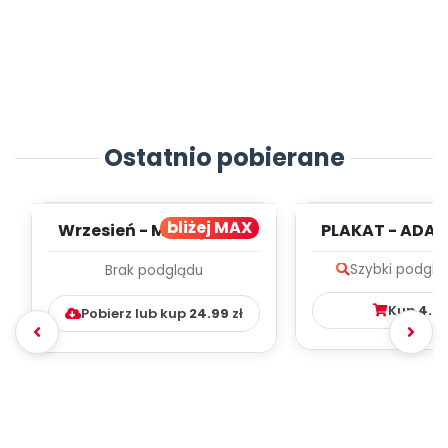
Ostatnio pobierane
bliżej MAX
Wrzesień - MIESIĘCZNY
PLAKAT - ADAP
PLAN PRACY
PORADNIK DLA 
Szybki podglą
Brak podglądu
WYCHOWAWCZO –
DYDAKTYC...
Kup
4.9
Pobierz lub kup
24.99
zł