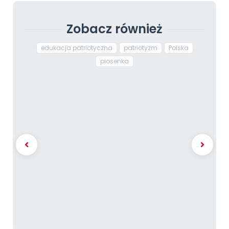
Zobacz również
edukacja patriotyczna
patriotyzm
Polska
piosenka