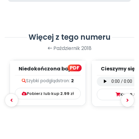
Więcej z tego numeru
Październik 2018
PDF
Niedokończona bajka
Cieszymy się, 
(PD)
wersja wokal
Szybki podgląd
stron:
2
mp3)
Pobierz lub kup
2.99
zł
Kup
9.9