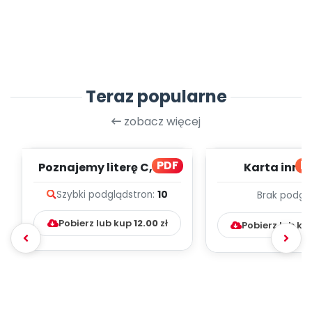
Teraz popularne
zobacz więcej
PDF
bl
Poznajemy literę C, cz. 1
Karta inno
(PD)
pedagogicz
Szybki podgląd
stron:
10
Brak podgl
Kumpelk
Pobierz lub kup
12.00
zł
Pobierz lub ku