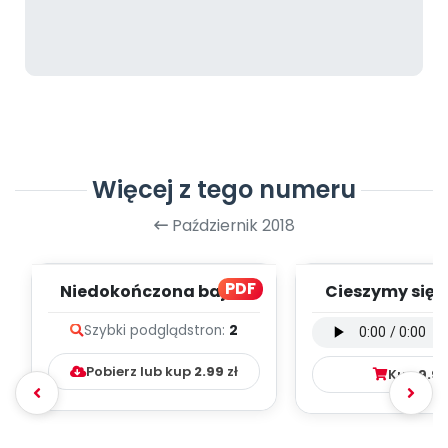
Więcej z tego numeru
Październik 2018
PDF
Niedokończona bajka
Cieszymy się, 
(PD)
wersja wokal
Szybki podgląd
stron:
2
mp3)
Pobierz lub kup
2.99
zł
Kup
9.9