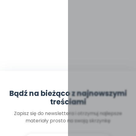
Bądź na bieżąco z najnowszymi
treściami
Zapisz się do newslettera i otrzymuj najlepsze
materiały prosto na swoją skrzynkę