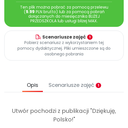
Archiwalne numery
Ten plik można pobrać za pomocą przelewu
Promocje
(
9.99
PLN brutto) lub za pomocą pobrań
Pomoc
dołączanych do miesięcznika BLIŻEJ
PRZEDSZKOLA lub usługi bliżej MAX.
Scenariusze zajęć
1
Pobierz scenariusz z wykorzystaniem tej
pomocy dydaktycznej. Pliki umieszczone są do
osobnego pobrania
Opis
Scenariusze zajęć
1
Utwór pochodzi z publikacji "Dziękuję,
Polsko!"