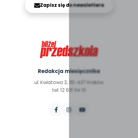
Zapisz się do newslettera
Redakcja miesięcznika
ul. Kwiatowa 3, 30-437 Kraków
tel: 12 631 04 10