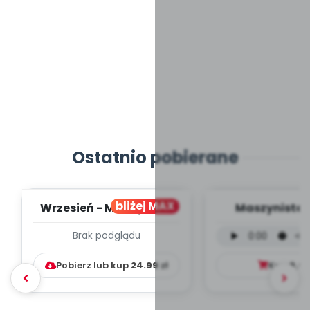
Ostatnio pobierane
bliżej MAX
Wrzesień - MIESIĘCZNY
Maszynista 
PLAN PRACY
wersja wokal
Brak podglądu
WYCHOWAWCZO –
mp3)
DYDAKTYC...
Pobierz lub kup
24.99
zł
Kup
9.9