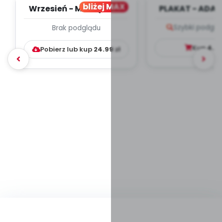
bliżej MAX
Wrzesień - MIESIĘCZNY
PLAKAT - ADAP
PLAN PRACY
PORADNIK DLA 
Szybki podglą
Brak podglądu
WYCHOWAWCZO –
DYDAKTYC...
Kup
4.9
Pobierz lub kup
24.99
zł