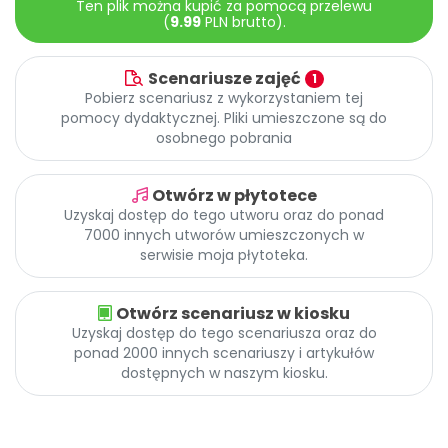
Ten plik można kupić za pomocą przelewu
Archiwalne numery
(
9.99
PLN brutto).
Promocje
Pomoc
Scenariusze zajęć
1
Pobierz scenariusz z wykorzystaniem tej
pomocy dydaktycznej. Pliki umieszczone są do
osobnego pobrania
Otwórz w płytotece
Uzyskaj dostęp do tego utworu oraz do ponad
7000 innych utworów umieszczonych w
serwisie moja płytoteka.
Otwórz scenariusz w kiosku
Uzyskaj dostęp do tego scenariusza oraz do
ponad 2000 innych scenariuszy i artykułów
dostępnych w naszym kiosku.