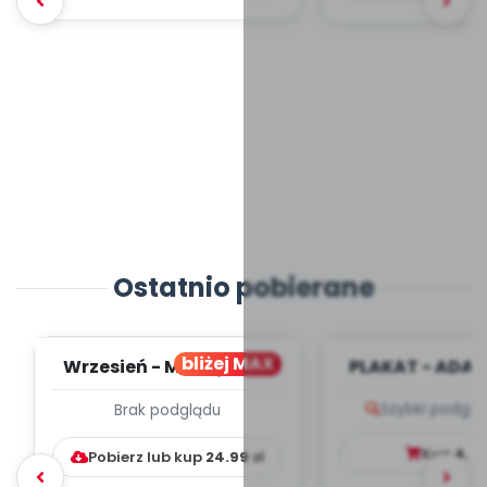
Ostatnio pobierane
bliżej MAX
Wrzesień - MIESIĘCZNY
PLAKAT - ADAP
PLAN PRACY
PORADNIK DLA 
Szybki podglą
Brak podglądu
WYCHOWAWCZO –
DYDAKTYC...
Kup
4.9
Pobierz lub kup
24.99
zł