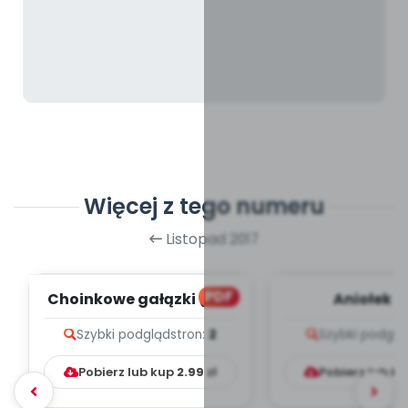
Więcej z tego numeru
Listopad 2017
PDF
Choinkowe gałązki (PD)
Aniołek (
Szybki podgląd
stron:
2
Szybki podglą
Pobierz lub kup
2.99
zł
Pobierz lub k