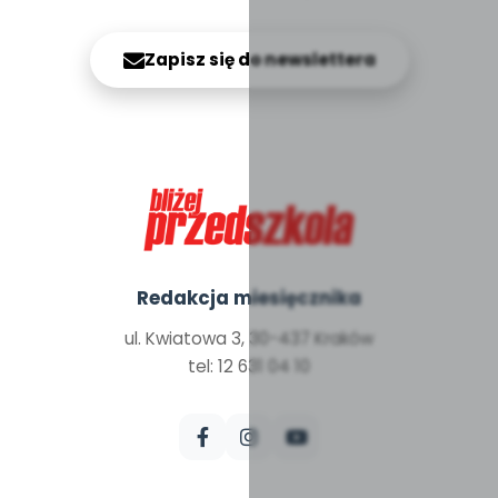
Zapisz się do newslettera
Redakcja miesięcznika
ul. Kwiatowa 3, 30-437 Kraków
tel: 12 631 04 10