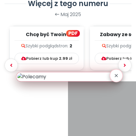
Więcej z tego numeru
Maj 2025
PDF
Chcę być Twoim
Zabawy ze sł
przyjacielem - zapis
zapis melodii 
Szybki podgląd
stron:
2
Szybki podglą
melodii i tekst
Pobierz lub kup
2.99
zł
Pobierz lub k