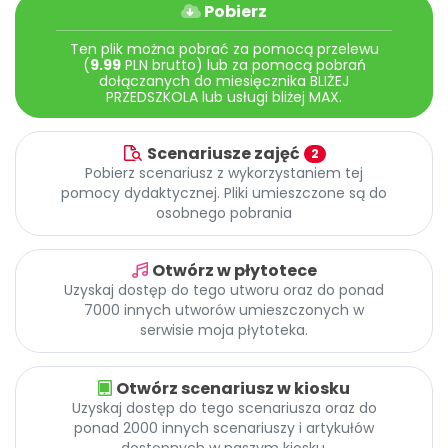
Archiwalne numery
Pobierz
Promocje
Ten plik można pobrać za pomocą przelewu
Pomoc
(
9.99
PLN brutto) lub za pomocą pobrań
dołączanych do miesięcznika BLIŻEJ
PRZEDSZKOLA lub usługi bliżej MAX.
Scenariusze zajęć
2
Pobierz scenariusz z wykorzystaniem tej
pomocy dydaktycznej. Pliki umieszczone są do
osobnego pobrania
Otwórz w płytotece
Uzyskaj dostęp do tego utworu oraz do ponad
7000 innych utworów umieszczonych w
serwisie moja płytoteka.
Otwórz scenariusz w kiosku
Uzyskaj dostęp do tego scenariusza oraz do
ponad 2000 innych scenariuszy i artykułów
dostępnych w naszym kiosku.