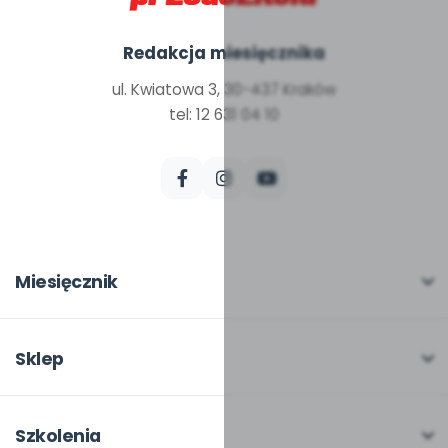
Redakcja miesięcznika
ul. Kwiatowa 3, 30-437 Kraków
tel: 12 631 04 10
Miesięcznik
O miesięczniku
W numerze
Sklep
Scenariusze i artykuły
Pełna oferta
Pomoce dydaktyczne
Moje zakupy
Szkolenia