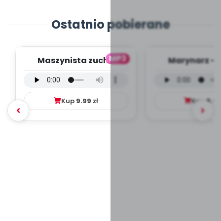
Ostatnio pobierane
MP3
Maszynista zuch -
Marynarz - 
wersja wokalna (PD,
wokalna (PD
mp3)
Kup
9.99
zł
Kup
9.9