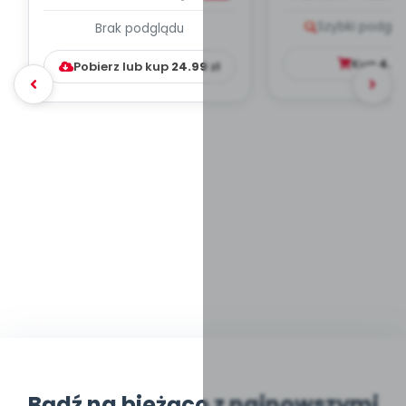
PLAN PRACY
PORADNIK DLA 
Szybki podglą
Brak podglądu
WYCHOWAWCZO –
DYDAKTYC...
Kup
4.9
Pobierz lub kup
24.99
zł
Bądź na bieżąco z najnowszymi