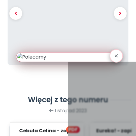
Więcej z tego numeru
Listopad 2023
PDF
Cebula Celina - zapis
Eureka! - zapis 