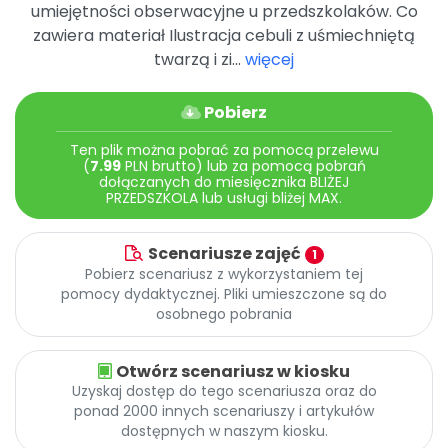
Archiwalne numery
umiejętności obserwacyjne u przedszkolaków. Co
Promocje
zawiera materiał Ilustracja cebuli z uśmiechniętą
Pomoc
twarzą i zi...
więcej
Pobierz
Ten plik można pobrać za pomocą przelewu
(
7.99
PLN brutto) lub za pomocą pobrań
dołączanych do miesięcznika BLIŻEJ
PRZEDSZKOLA lub usługi bliżej MAX.
Scenariusze zajęć
1
Pobierz scenariusz z wykorzystaniem tej
pomocy dydaktycznej. Pliki umieszczone są do
osobnego pobrania
Otwórz scenariusz w kiosku
Uzyskaj dostęp do tego scenariusza oraz do
ponad 2000 innych scenariuszy i artykułów
dostępnych w naszym kiosku.