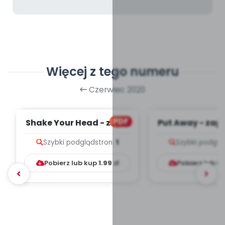
Więcej z tego numeru
Czerwiec 2020
PDF
Shake Your Head - zapis
Put Away - zapi
melodii i tekst
i tekst
Szybki podgląd
stron:
1
Szybki podglą
Pobierz lub kup
1.99
zł
Pobierz lub k