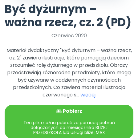
Archiwalne numery
Być dyżurnym –
Promocje
Pomoc
ważna rzecz, cz. 2 (PD)
Czerwiec 2020
Materiał dydaktyczny "Być dyżurnym – ważna rzecz,
cz. 2" zawiera ilustracje, które pomagają dzieciom
zrozumieć rolę dyżurnego w przedszkolu. Obrazy
przedstawiają różnorodne przedmioty, które mogą
być używane w codziennych czynnościach
przedszkolnych. Co zawiera materiał Ilustracja
czerwonego s...
więcej
Pobierz
Ten plik można pobrać za pomocą pobrań
dołączanych do miesięcznika BLIŻEJ
PRZEDSZKOLA lub usługi bliżej MAX