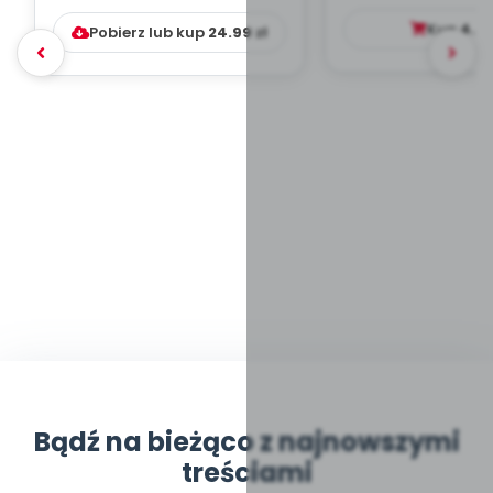
DYDAKTYC...
Kup
4.9
Pobierz lub kup
24.99
zł
Bądź na bieżąco z najnowszymi
treściami