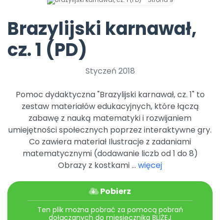
Archiwalne numery
Promocje
Brazylijski karnawał,
Pomoc
cz. 1 (PD)
Styczeń 2018
Pomoc dydaktyczna "Brazylijski karnawał, cz. 1" to
zestaw materiałów edukacyjnych, które łączą
zabawę z nauką matematyki i rozwijaniem
umiejętności społecznych poprzez interaktywne gry.
Co zawiera materiał Ilustracje z zadaniami
matematycznymi (dodawanie liczb od 1 do 8)
Obrazy z kostkami ...
więcej
Pobierz
Ten plik można pobrać za pomocą pobrań
dołączanych do miesięcznika BLIŻEJ