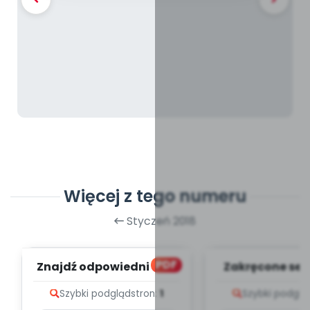
Więcej z tego numeru
Styczeń 2018
PDF
Znajdź odpowiedni cień
Zakręcone ser
(PD)
(PD)
Szybki podgląd
stron:
1
Szybki podglą