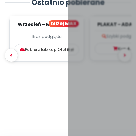
Ostatnio pobierane
bliżej MAX
Wrzesień - MIESIĘCZNY
PLAKAT - ADAP
PLAN PRACY
PORADNIK DLA 
Szybki podglą
Brak podglądu
WYCHOWAWCZO –
DYDAKTYC...
Kup
4.9
Pobierz lub kup
24.99
zł