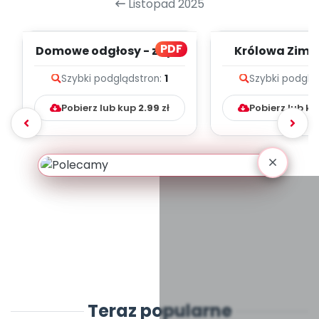
Listopad 2025
PDF
Domowe odgłosy - zapis
Królowa Zima - zapi
melodii i tekst
melodii i t
Szybki podgląd
stron:
1
Szybki podglą
Pobierz lub kup
2.99
zł
Pobierz lub k
Teraz popularne