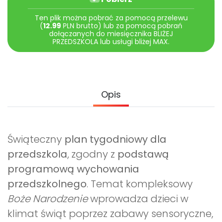
Archiwalne numery
Promocje
Ten plik można pobrać za pomocą przelewu
(
12.99
PLN brutto) lub za pomocą pobrań
Pomoc
dołączanych do miesięcznika BLIŻEJ
PRZEDSZKOLA lub usługi bliżej MAX.
Opis
Świąteczny
plan tygodniowy dla
przedszkola
, zgodny z
podstawą
programową wychowania
przedszkolnego
. Temat kompleksowy
Boże Narodzenie
wprowadza dzieci w
klimat świąt poprzez zabawy sensoryczne,