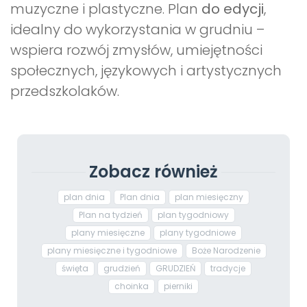
muzyczne i plastyczne. Plan
do edycji
,
idealny do wykorzystania w grudniu –
wspiera rozwój zmysłów, umiejętności
społecznych, językowych i artystycznych
przedszkolaków.
Zobacz również
plan dnia
Plan dnia
plan miesięczny
Plan na tydzień
plan tygodniowy
plany miesięczne
plany tygodniowe
plany miesięczne i tygodniowe
Boże Narodzenie
święta
grudzień
GRUDZIEŃ
tradycje
choinka
pierniki